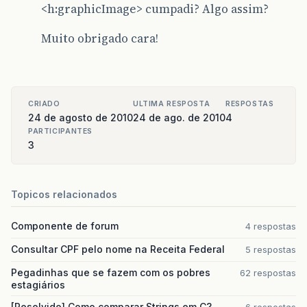
<h:graphicImage> cumpadi? Algo assim?
Muito obrigado cara!
CRIADO
ULTIMA RESPOSTA
RESPOSTAS
24 de agosto de 2010
24 de ago. de 2010
4
PARTICIPANTES
3
Topicos relacionados
Componente de forum
4 respostas
Consultar CPF pelo nome na Receita Federal
5 respostas
Pegadinhas que se fazem com os pobres
62 respostas
estagiários
[Resolvido] Como comparar Strings em C?
6 respostas