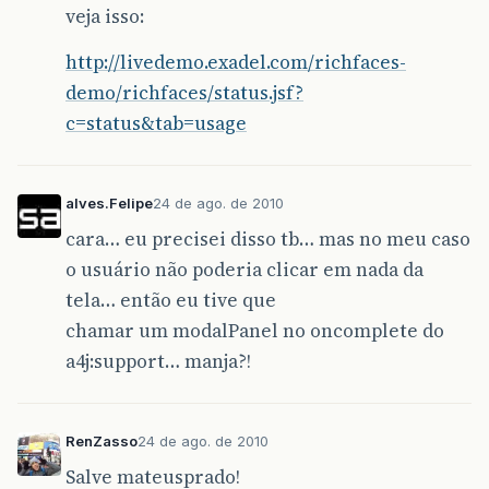
veja isso:
http://livedemo.exadel.com/richfaces-
demo/richfaces/status.jsf?
c=status&tab=usage
alves.Felipe
24 de ago. de 2010
cara… eu precisei disso tb… mas no meu caso
o usuário não poderia clicar em nada da
tela… então eu tive que
chamar um modalPanel no oncomplete do
a4j:support… manja?!
RenZasso
24 de ago. de 2010
Salve mateusprado!