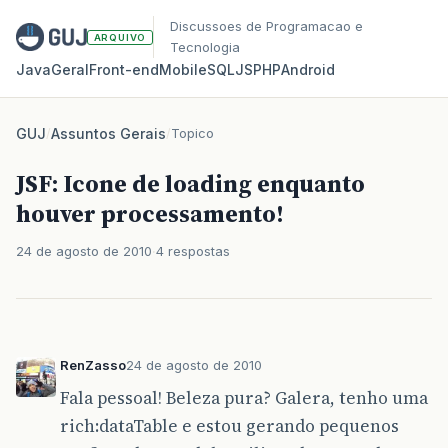
Discussoes de Programacao e
ARQUIVO
Tecnologia
Java
Geral
Front‑end
Mobile
SQL
JS
PHP
Android
GUJ
/
Assuntos Gerais
/
Topico
JSF: Icone de loading enquanto
houver processamento!
24 de agosto de 2010
4 respostas
RenZasso
24 de agosto de 2010
Fala pessoal! Beleza pura? Galera, tenho uma
rich:dataTable e estou gerando pequenos