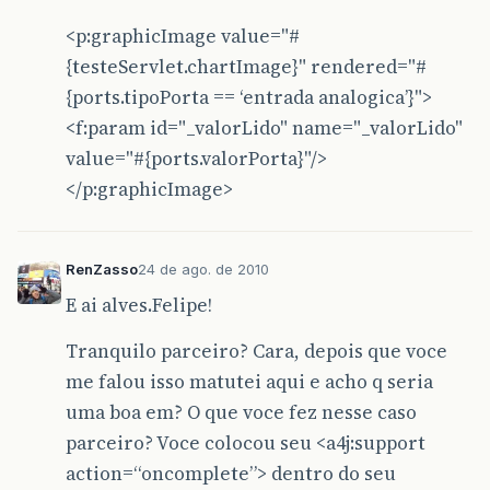
<p:graphicImage value="#
{testeServlet.chartImage}" rendered="#
{ports.tipoPorta == ‘entrada analogica’}">
<f:param id="_valorLido" name="_valorLido"
value="#{ports.valorPorta}"/>
</p:graphicImage>
RenZasso
24 de ago. de 2010
E ai alves.Felipe!
Tranquilo parceiro? Cara, depois que voce
me falou isso matutei aqui e acho q seria
uma boa em? O que voce fez nesse caso
parceiro? Voce colocou seu <a4j:support
action=“oncomplete”> dentro do seu