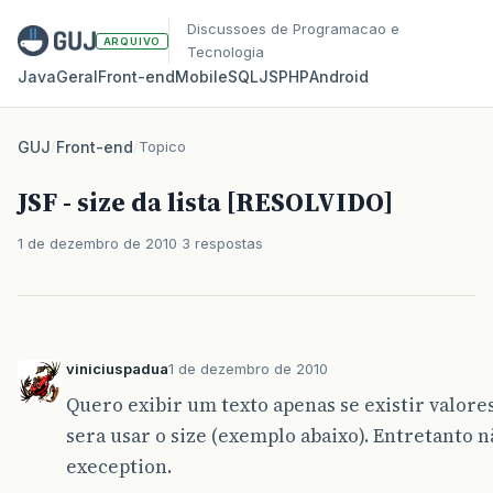
Discussoes de Programacao e
ARQUIVO
Tecnologia
Java
Geral
Front‑end
Mobile
SQL
JS
PHP
Android
GUJ
/
Front-end
/
Topico
JSF - size da lista [RESOLVIDO]
1 de dezembro de 2010
3 respostas
viniciuspadua
1 de dezembro de 2010
Quero exibir um texto apenas se existir valore
sera usar o size (exemplo abaixo). Entretanto 
exeception.