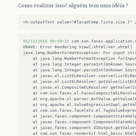
Como realizar isso? alguém tem uma idéia ?
01
/
12
/
2010
09
:
59
:
22
com
.
sun
.
faces
.
application
.
GRAVE
:
Error
Rendering
View
[
/
xhtml
/
ver
.
xhtml
]
java
.
lang
.
NumberFormatException
:
For
input
str
at
java
.
lang
.
NumberFormatException
.
forInpu
at
java
.
lang
.
Integer
.
parseInt
(
Unknown
Sour
at
java
.
lang
.
Integer
.
parseInt
(
Unknown
Sour
at
javax
.
el
.
ListELResolver
.
coerce
(
ListELRe
at
javax
.
el
.
ListELResolver
.
getValue
(
ListEL
at
javax
.
el
.
CompositeELResolver
.
getValue
(
C
at
com
.
sun
.
faces
.
el
.
FacesCompositeELResolv
at
org
.
apache
.
el
.
parser
.
AstValue
.
getValue
(
at
org
.
apache
.
el
.
ValueExpressionImpl
.
getVa
at
com
.
sun
.
faces
.
facelets
.
el
.
TagValueExpre
at
javax
.
faces
.
component
.
ComponentStateHel
at
javax
.
faces
.
component
.
ComponentStateHel
at
javax
.
faces
.
component
.
UIOutput
.
getValue
at
com
.
sun
.
faces
.
renderkit
.
html_basic
.
Html