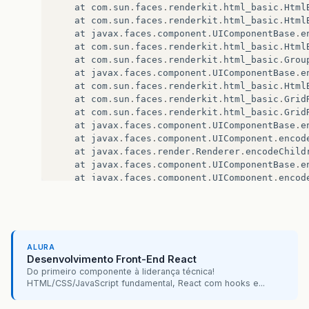
at
com
.
sun
.
faces
.
renderkit
.
html_basic
.
Html
at
com
.
sun
.
faces
.
renderkit
.
html_basic
.
Html
at
javax
.
faces
.
component
.
UIComponentBase
.
e
at
com
.
sun
.
faces
.
renderkit
.
html_basic
.
Html
at
com
.
sun
.
faces
.
renderkit
.
html_basic
.
Grou
at
javax
.
faces
.
component
.
UIComponentBase
.
e
at
com
.
sun
.
faces
.
renderkit
.
html_basic
.
Html
at
com
.
sun
.
faces
.
renderkit
.
html_basic
.
Grid
at
com
.
sun
.
faces
.
renderkit
.
html_basic
.
Grid
at
javax
.
faces
.
component
.
UIComponentBase
.
e
at
javax
.
faces
.
component
.
UIComponent
.
encod
at
javax
.
faces
.
render
.
Renderer
.
encodeChild
at
javax
.
faces
.
component
.
UIComponentBase
.
e
at
javax
.
faces
.
component
.
UIComponent
.
encod
at
javax
.
faces
.
component
.
UIComponent
.
encod
at
javax
.
faces
.
component
.
UIComponent
.
encod
at
com
.
sun
.
faces
.
application
.
view
.
FaceletV
at
com
.
sun
.
faces
.
application
.
view
.
MultiVie
at
javax
.
faces
.
application
.
ViewHandlerWrap
ALURA
at
com
.
sun
.
faces
.
lifecycle
.
RenderResponseP
Desenvolvimento Front-End React
at
com
.
sun
.
faces
.
lifecycle
.
Phase
.
doPhase
(
P
Do primeiro componente à liderança técnica!
at
com
.
sun
.
faces
.
lifecycle
.
LifecycleImpl
.
r
HTML/CSS/JavaScript fundamental, React com hooks e...
at
javax
.
faces
.
webapp
.
FacesServlet
.
service
at
org
.
apache
.
catalina
.
core
.
ApplicationFil