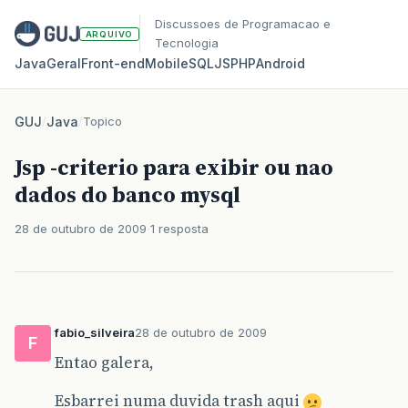
Discussoes de Programacao e
ARQUIVO
Tecnologia
Java
Geral
Front‑end
Mobile
SQL
JS
PHP
Android
GUJ
/
Java
/
Topico
Jsp -criterio para exibir ou nao
dados do banco mysql
28 de outubro de 2009
1 resposta
fabio_silveira
28 de outubro de 2009
F
Entao galera,
Esbarrei numa duvida trash aqui