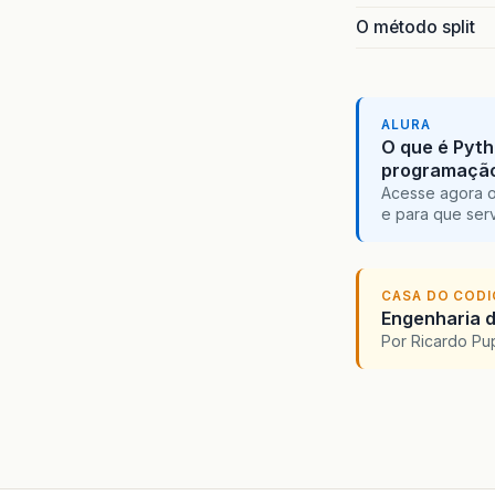
O método split
ALURA
O que é Pyth
programaçã
Acesse agora o
e para que serv
CASA DO COD
Engenharia d
Por Ricardo P