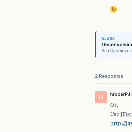
ALURA
Desenvolvim
Sua Carreira e
2 Respostas
hroberPJ
H
Oi,
Use
JFor
http://j