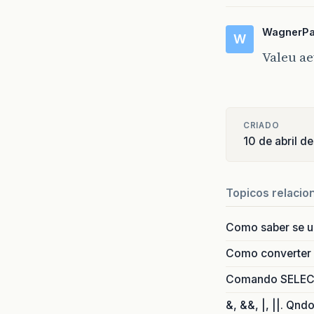
WagnerP
W
Valeu a
CRIADO
10 de abril d
Topicos relacio
Como saber se 
Como converter i
Comando SELECT 
&, &&, |, ||. Qnd