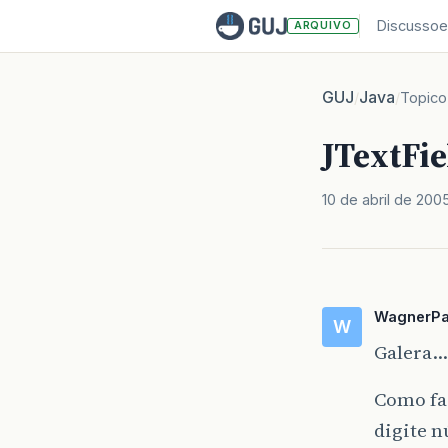
Discussoe
ARQUIVO
GUJ
Java
/
/
Topico
JTextFi
10 de abril de 200
WagnerP
W
Galera…
Como faç
digite 