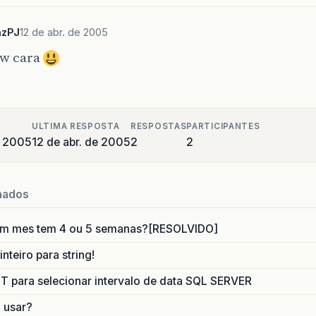
azPJ
12 de abr. de 2005
ew cara
ULTIMA RESPOSTA
RESPOSTAS
PARTICIPANTES
e 2005
12 de abr. de 2005
2
2
nados
um mes tem 4 ou 5 semanas?[RESOLVIDO]
nteiro para string!
para selecionar intervalo de data SQL SERVER
o usar?