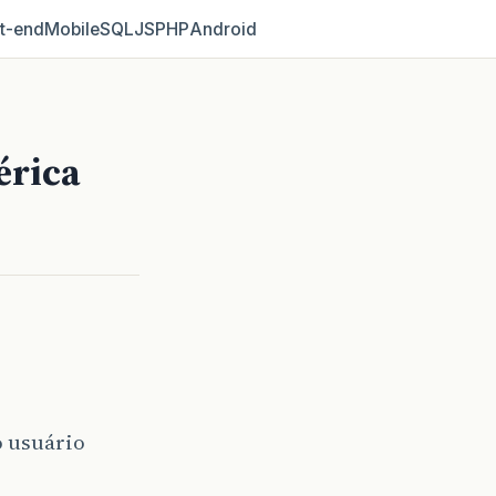
t‑end
Mobile
SQL
JS
PHP
Android
érica
o usuário