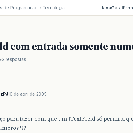
Java
Geral
Fron
s de Programacao e Tecnologia
eld com entrada somente num
5
2 respostas
azPJ
10 de abril de 2005
o para fazer com que um JTextField só permita q 
números???