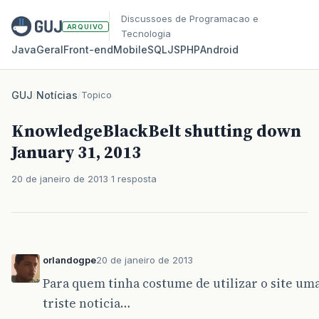
Discussoes de Programacao e
ARQUIVO
Tecnologia
Java
Geral
Front‑end
Mobile
SQL
JS
PHP
Android
GUJ
/
Notícias
/
Topico
KnowledgeBlackBelt shutting down
January 31, 2013
20 de janeiro de 2013
1 resposta
orlandogpe
20 de janeiro de 2013
Para quem tinha costume de utilizar o site um
triste noticia…