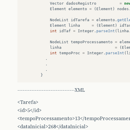
Vector
dadosRegistro
=
ne
Element
elemento
=
(
Element
)
nodes
NodeList
idTarefa
=
elemento
.
getEl
Element
linha
=
(
Element
)
idTa
int
idTaf
=
Integer
.
parseInt
(
linha
NodeList
tempoProcessamento
=
elem
linha
=
(
Ele
int
tempoProc
=
Integer
.
parseInt
(
l
.
.
.
}
---------------------------------XML
<Tarefa>
<id>5</id>
<tempoProcessamento>13</tempoProcessame
<dataInicial>268</dataInicial>