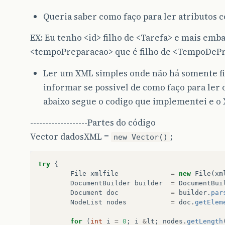
Queria saber como faço para ler atributos c
EX: Eu tenho <id> filho de <Tarefa> e mais emba
<tempoPreparacao> que é filho de <TempoDeP
Ler um XML simples onde não há somente fi
informar se possivel de como faço para ler os
abaixo segue o codigo que implementei e o 
-------------------Partes do código
Vector dadosXML =
;
new Vector()
try
{
File
xmlfile
=
new
File
(
xm
DocumentBuilder
builder
=
DocumentBui
Document
doc
=
builder
.
par
NodeList
nodes
=
doc
.
getElem
for
(
int
i
=
0
;
i
&
lt
;
nodes
.
getLength