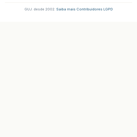
GUJ: desde 2002.
·
Saiba mais
·
Contribuidores
·
LGPD