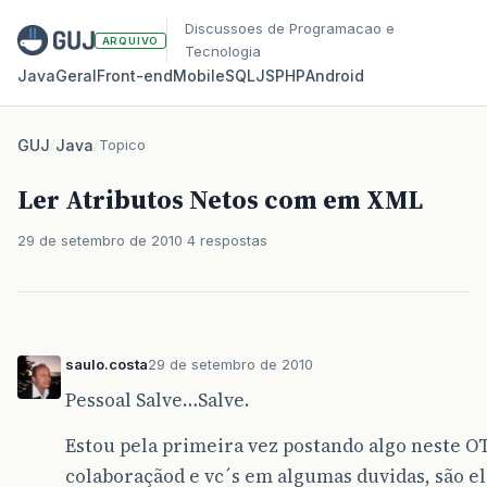
Discussoes de Programacao e
ARQUIVO
Tecnologia
Java
Geral
Front‑end
Mobile
SQL
JS
PHP
Android
GUJ
/
Java
/
Topico
Ler Atributos Netos com em XML
29 de setembro de 2010
4 respostas
saulo.costa
29 de setembro de 2010
Pessoal Salve…Salve.
Estou pela primeira vez postando algo neste 
colaboraçãod e vc´s em algumas duvidas, são el