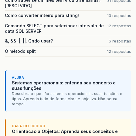
Como saber se um mes tem 4 ou 5 semanas?
31 respostas
[RESOLVIDO]
Como converter inteiro para string!
13 respostas
Comando SELECT para selecionar intervalo de
12 respostas
data SQL SERVER
&, &&, |, ||. Qndo usar?
6 respostas
O método split
12 respostas
ALURA
Sistemas operacionais: entenda seu conceito e
suas funções
Descubra o que são sistemas operacionais, suas funções e
tipos. Aprenda tudo de forma clara e objetiva. Não perca
tempo!
CASA DO CODIGO
Orientacao a Objetos: Aprenda seus conceitos e