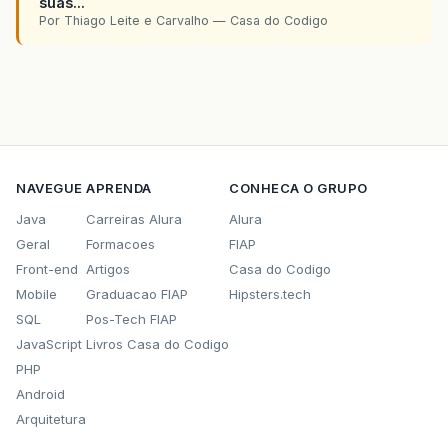
suas...
Por Thiago Leite e Carvalho — Casa do Codigo
NAVEGUE
APRENDA
CONHECA O GRUPO
Java
Carreiras Alura
Alura
Geral
Formacoes
FIAP
Front-end
Artigos
Casa do Codigo
Mobile
Graduacao FIAP
Hipsters.tech
SQL
Pos-Tech FIAP
JavaScript
Livros Casa do Codigo
PHP
Android
Arquitetura