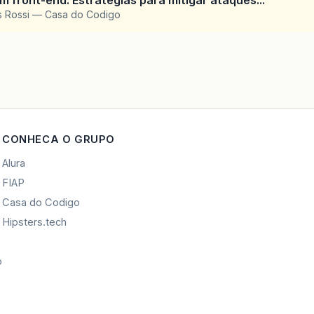
 front-end: Estrategias para mitigar ataques...
is Rossi — Casa do Codigo
CONHECA O GRUPO
Alura
FIAP
Casa do Codigo
Hipsters.tech
o