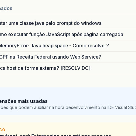
nados
utar uma classe java pelo prompt do windows
o executar função JavaScript após página carregada
MemoryError: Java heap space - Como resolver?
CPF na Receita Federal usando Web Service?
calhost de forma externa? [RESOLVIDO]
ensões mais usadas
sões que podem auxiliar na hora desenvolvimento na IDE Visual St
IGO