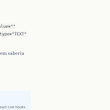
alue=""
type="TEXT"
uem saberia
React com hooks