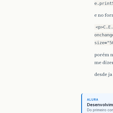
e.print
e no for
<p>C.E
onchang
size="5
porém n
me dizer
desde ja
ALURA
Desenvolvim
Do primeiro co