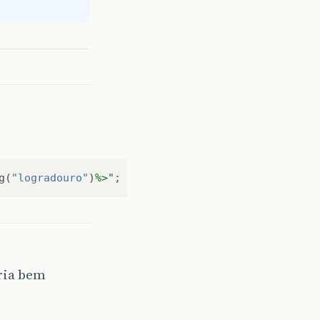
g
(
"logradouro"
)
%>
";
eria bem