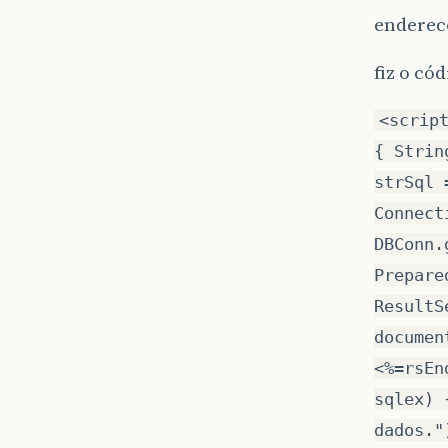
enderec
fiz o có
<scrip
{ Strin
strSql 
Connect
DBConn.
Prepare
ResultS
documen
<%=rsEn
sqlex) 
dados."