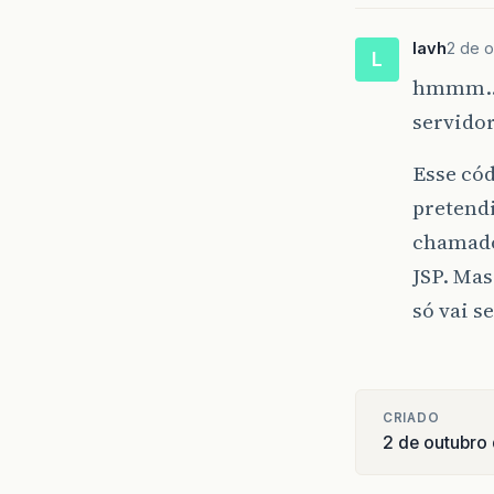
lavh
2 de o
L
hmmm…ma
servidor
Esse cód
pretend
chamado
JSP. Mas
só vai s
CRIADO
2 de outubro