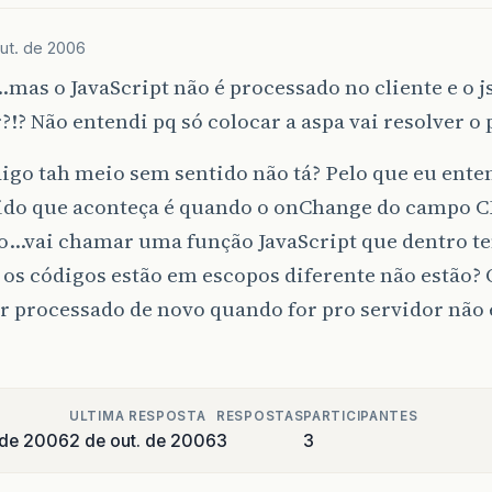
ut. de 2006
s o JavaScript não é processado no cliente e o j
?!? Não entendi pq só colocar a aspa vai resolver o
igo tah meio sem sentido não tá? Pelo que eu enten
ido que aconteça é quando o onChange do campo C
…vai chamar uma função JavaScript que dentro t
 os códigos estão em escopos diferente não estão? 
er processado de novo quando for pro servidor não 
ULTIMA RESPOSTA
RESPOSTAS
PARTICIPANTES
 de 2006
2 de out. de 2006
3
3