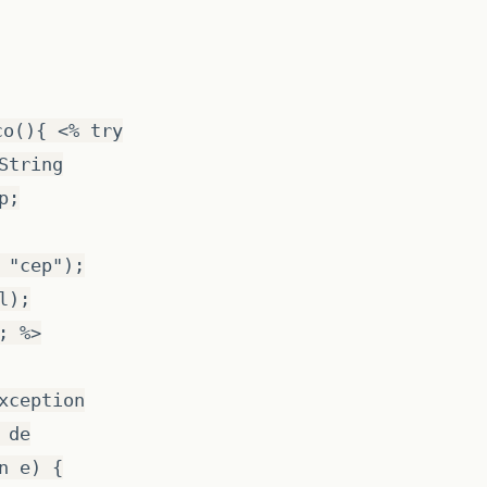
co(){ <% try
String
p;
 "cep");
l);
; %>
xception
 de
n e) {