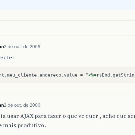
an
2 de out. de 2006
ente:
nt.meu_cliente.endereco.value = "
<%=
rsEnd
.
getStrin
an
2 de out. de 2006
ia usar AJAX para fazer o que vc quer , acho que s
e mais produtivo.