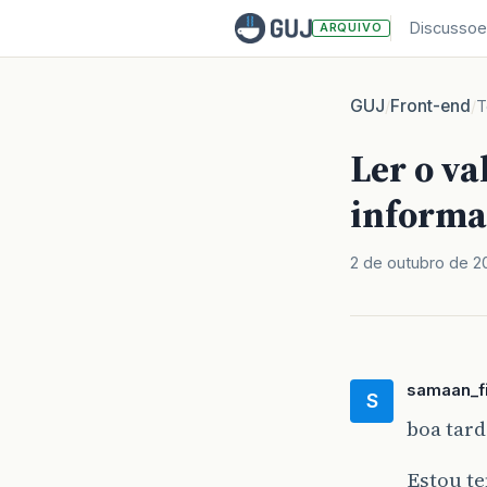
Discussoe
ARQUIVO
GUJ
Front-end
/
/
T
Ler o va
informa
2 de outubro de 2
samaan_f
S
boa tard
Estou t