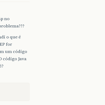
sp no
 problema???
di o que é
EP for
em um código
O código Java
é?