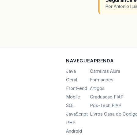
Seguranca em
Por Antonio Lu
NAVEGUE
APRENDA
Java
Carreiras Alura
Geral
Formacoes
Front-end
Artigos
Mobile
Graduacao FIAP
SQL
Pos-Tech FIAP
JavaScript
Livros Casa do Codig
PHP
Android