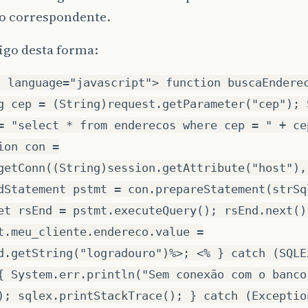
o correspondente.
digo desta forma:
t language="javascript"> function buscaEndere
g cep = (String)request.getParameter("cep"); 
= "select * from enderecos where cep = " + ce
ion con =
getConn((String)session.getAttribute("host"),
dStatement pstmt = con.prepareStatement(strSq
et rsEnd = pstmt.executeQuery(); rsEnd.next()
t.meu_cliente.endereco.value =
d.getString("logradouro")%>; <% } catch (SQLE
{ System.err.println("Sem conexão com o banco
); sqlex.printStackTrace(); } catch (Exceptio