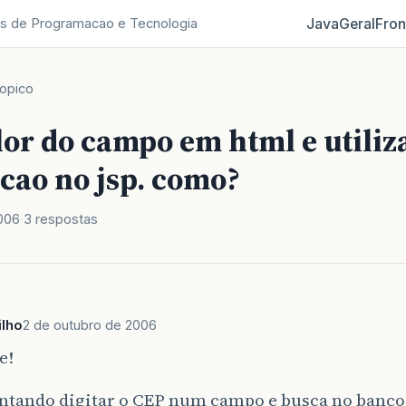
Java
Geral
Fron
s de Programacao e Tecnologia
opico
lor do campo em html e utiliz
cao no jsp. como?
006
3 respostas
ilho
2 de outubro de 2006
e!
entando digitar o CEP num campo e busca no banco