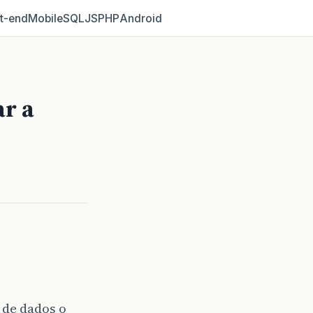
t‑end
Mobile
SQL
JS
PHP
Android
ar a
 de dados o