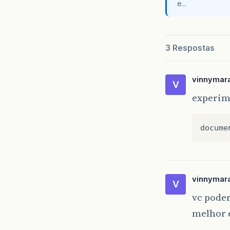
e...
3 Respostas
vinnymar
V
experim
docume
vinnymar
V
vc poder
melhor 