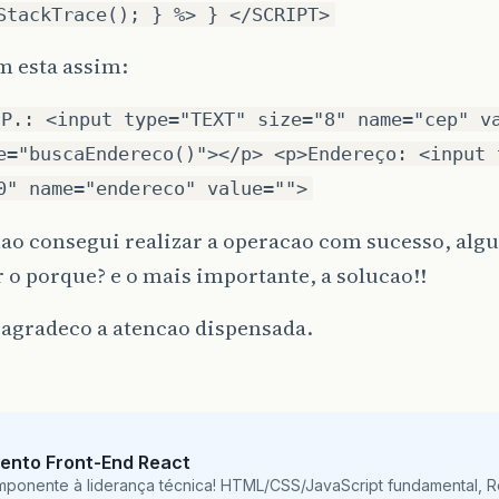
StackTrace(); } %> } </SCRIPT>
m esta assim:
.P.: <input type="TEXT" size="8" name="cep" v
e="buscaEndereco()"></p> <p>Endereço: <input 
0" name="endereco" value="">
ao consegui realizar a operacao com sucesso, alg
 o porque? e o mais importante, a solucao!!
 agradeco a atencao dispensada.
ento Front-End React
mponente à liderança técnica! HTML/CSS/JavaScript fundamental, 