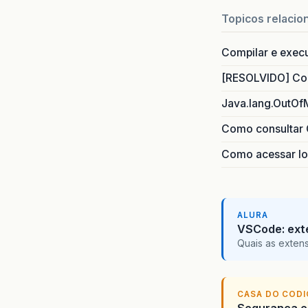
Topicos relacio
Compilar e exec
[RESOLVIDO] Com
Java.lang.OutOf
Como consultar 
Como acessar lo
ALURA
VSCode: ext
Quais as exten
CASA DO COD