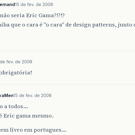
llemand
15 de fev. de 2008
não seria Eric Gama?!?!?
saiba que o cara é “o cara” de design patterns, junt
 de fev. de 2008
obrigatória!
vaMen
15 de fev. de 2008
o a todos…
 é Eric gama mesmo.
 tem livro em portugues…