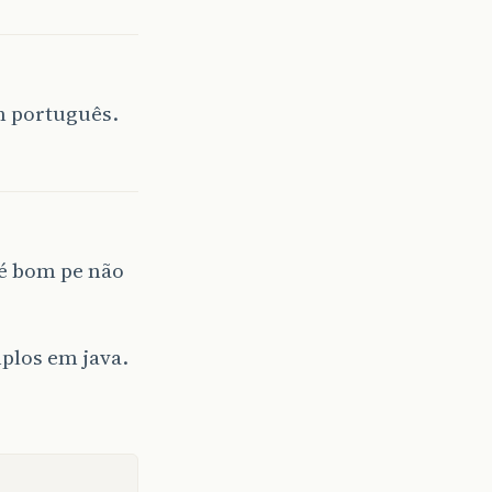
m português.
 é bom pe não
plos em java.