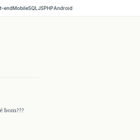
t‑end
Mobile
SQL
JS
PHP
Android
 é bom???