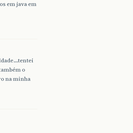
ros em java em
uldade…tentei
i também o
ro na minha