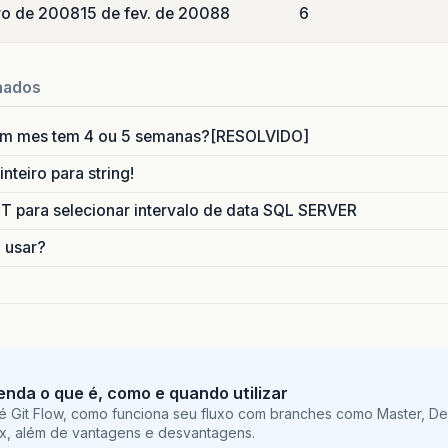
iro de 2008
15 de fev. de 2008
8
6
nados
um mes tem 4 ou 5 semanas?[RESOLVIDO]
nteiro para string!
para selecionar intervalo de data SQL SERVER
o usar?
tenda o que é, como e quando utilizar
é Git Flow, como funciona seu fluxo com branches como Master, De
ix, além de vantagens e desvantagens.