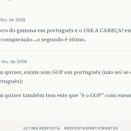
 fev. de 2008
 livro do gamma em português e o USE A CABEÇA! e
 comparação…o segundo é ótimo.
e fev. de 2008
 quiser, existe sim GOF em português (não sei se
rtuguês);
m quiser também tem este que “é o GOF” com exem
ULTIMA RESPOSTA
RESPOSTAS
PARTICIPANTES