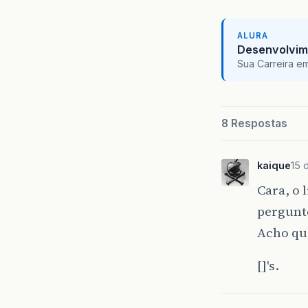
ALURA
Desenvolvim
Sua Carreira e
8 Respostas
kaique
15 
Cara, o 
pergunt
Acho qu
[]'s.