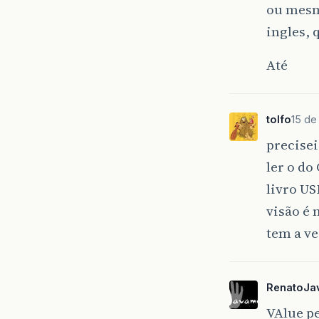
ou mesmo
ingles, 
Até
tolfo
15 de
precisei
ler o do
livro U
visão é 
tem a v
RenatoJa
VAlue pe