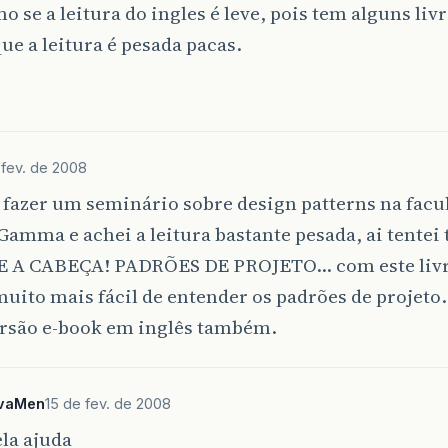
 se a leitura do ingles é leve, pois tem alguns liv
que a leitura é pesada pacas.
 fev. de 2008
 fazer um seminário sobre design patterns na fac
 Gamma e achei a leitura bastante pesada, ai tente
SE A CABEÇA! PADRÕES DE PROJETO… com este liv
muito mais fácil de entender os padrões de projeto.
ersão e-book em inglês também.
vaMen
15 de fev. de 2008
la ajuda