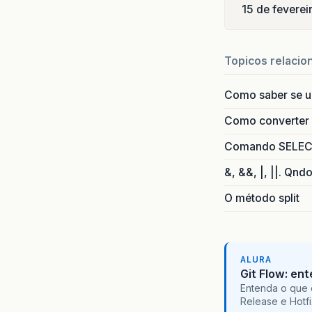
15 de fevere
Topicos relacio
Como saber se 
Como converter i
Comando SELECT 
&, &&, |, ||. Qnd
O método split
ALURA
Git Flow: en
Entenda o que 
Release e Hotf