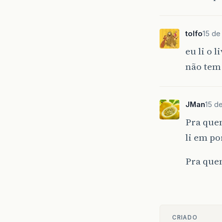
tolfo
15 de
eu li o
não tem
JMan
15 d
Pra quem
li em po
Pra que
CRIADO