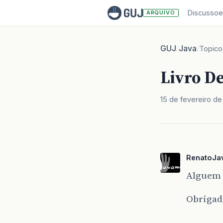
Discussoe
ARQUIVO
GUJ
Java
/
/
Topico
Livro D
15 de fevereiro d
RenatoJa
Alguem 
Obrigado