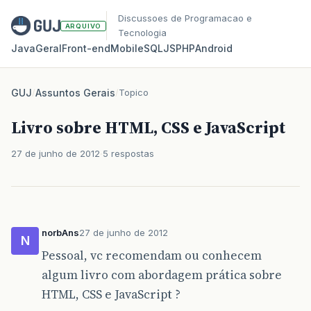
Discussoes de Programacao e
ARQUIVO
Tecnologia
Java
Geral
Front‑end
Mobile
SQL
JS
PHP
Android
GUJ
/
Assuntos Gerais
/
Topico
Livro sobre HTML, CSS e JavaScript
27 de junho de 2012
5 respostas
norbAns
27 de junho de 2012
N
Pessoal, vc recomendam ou conhecem
algum livro com abordagem prática sobre
HTML, CSS e JavaScript ?