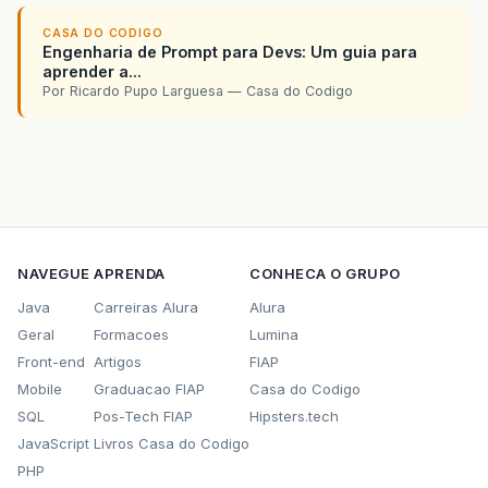
CASA DO CODIGO
Engenharia de Prompt para Devs: Um guia para
aprender a...
Por Ricardo Pupo Larguesa — Casa do Codigo
NAVEGUE
APRENDA
CONHECA O GRUPO
Java
Carreiras Alura
Alura
Geral
Formacoes
Lumina
Front-end
Artigos
FIAP
Mobile
Graduacao FIAP
Casa do Codigo
SQL
Pos-Tech FIAP
Hipsters.tech
JavaScript
Livros Casa do Codigo
PHP