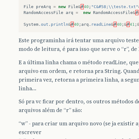
File
preArq
=
new
File
&
#
40
;
"C&#58;\\teste.txt"
RandomAccessFile
arq
=
new
RandomAccessFile
&
#
System
.
out
.
println
&
#
40
;
arq
.
readLine
&
#
40
;
&
#
41
;
Este programinha irá tentar uma arquivo teste.
modo de leitura, é para isso que serve o “r”, de
E a última linha chama o método readLine, que 
arquivo em ordem, e retorna pra String. Quan
primeira vez, retorna a primeira linha, a segu
linha…
Só pra vc ficar por dentro, os outros métodos 
arquivos além de “r” são:
“w” - para criar um arquivo novo (se ja existir 
escrever