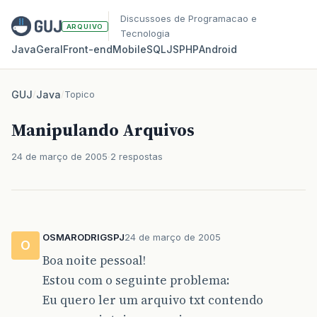
Discussoes de Programacao e
ARQUIVO
Tecnologia
Java
Geral
Front‑end
Mobile
SQL
JS
PHP
Android
GUJ
/
Java
/
Topico
Manipulando Arquivos
24 de março de 2005
2 respostas
OSMARODRIGSPJ
24 de março de 2005
O
Boa noite pessoal!
Estou com o seguinte problema:
Eu quero ler um arquivo txt contendo