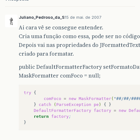
Juliano_Pedroso_da_S
15 de mai. de 2007
Ai cara vê se consegue entender.
Cria uma função como essa, pode ser no códi
Depois vai nas propriedades do JFormattedTex
criado para formatar.
public DefaultFormatterFactory setFormatoDat
MaskFormatter comFoco = null;
try
comFoco
=
new
MaskFormatter
(
"##/##/###
}
catch
(
ParseException
pe
)
{
DefaultFormatterFactory
factory
=
new
Defa
return
factory
;