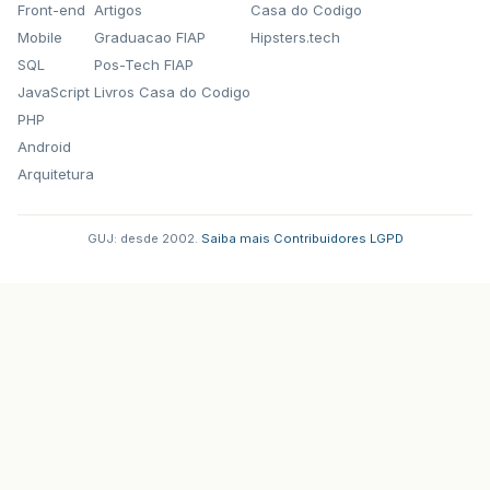
Front-end
Artigos
Casa do Codigo
Mobile
Graduacao FIAP
Hipsters.tech
SQL
Pos-Tech FIAP
JavaScript
Livros Casa do Codigo
PHP
Android
Arquitetura
GUJ: desde 2002.
·
Saiba mais
·
Contribuidores
·
LGPD