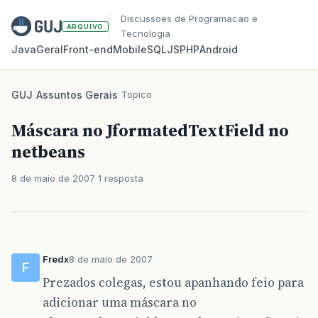
Discussoes de Programacao e
ARQUIVO
Tecnologia
Java
Geral
Front‑end
Mobile
SQL
JS
PHP
Android
GUJ
/
Assuntos Gerais
/
Topico
Máscara no JformatedTextField no
netbeans
8 de maio de 2007
1 resposta
Fredx
8 de maio de 2007
F
Prezados colegas, estou apanhando feio para
adicionar uma máscara no