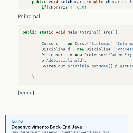
public
void
setcHoraria
(
double
cHoraria
)
{
if
(
cHoraria
!=
0.0
)
this
.
cHoraria
=
cHoraria
;
Principal:
}
public
Professor
getProfessor
()
{
public
static
void
main
(
String
[]
args
){
return
professor
;
Curso
c
=
new
Curso
(
"Sistemas"
,
"Inform
}
Disciplina
d
=
new
Disciplina
(
"Proces
Professor
p
=
new
Professor
(
"Rubens"
);
public
void
setProfessor
(
Professor
profess
p
.
AddDisciplina
(
d
);
if
(
professor
!=
null
)
System
.
out
.
println
(
p
.
getNome
()
+
p
.
getDi
this
.
professor
=
professor
;
}
}
public
Curso
getCursos
()
{
[/code]
return
cursos
;
}
public
void
setCursos
(
Curso
cursos
)
{
if
(
cursos
!=
null
)
this
.
cursos
=
cursos
;
ALURA
}
Desenvolvimento Back-End Java
Sua Carreira em desenvolvimento back-end Java: dos