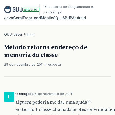
Discussoes de Programacao e
ARQUIVO
Tecnologia
Java
Geral
Front‑end
Mobile
SQL
JS
PHP
Android
GUJ
/
Java
/
Topico
Metodo retorna endereço de
memoria da classe
25 de novembro de 2011
1 resposta
farelogost
25 de novembro de 2011
F
alguem poderia me dar uma ajuda??
eu tenho 1 classe chamada professor e nela te