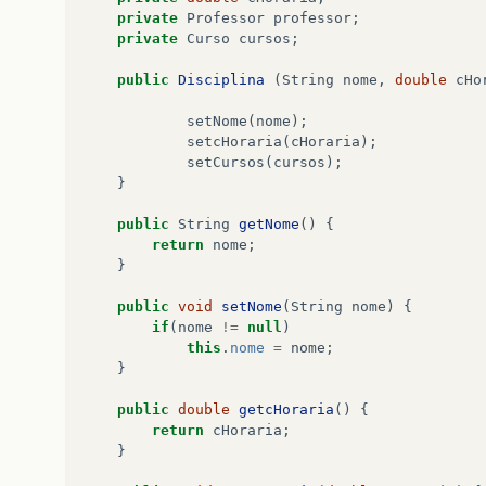
private
Professor
professor
;
}
private
Curso
cursos
;
}
public
Disciplina
(
String
nome
,
double
cHo
public
boolean
VerificaDisciplina
(
Discipli
{
setNome
(
nome
);
int
i
;
setcHoraria
(
cHoraria
);
for
(
i
=
0
;
i
<
cont
;
i
++
)
setCursos
(
cursos
);
{
}
if
(
disciplinas
[
i
]
.
equals
(
disciplin
return
true
;
public
String
getNome
()
{
}
return
nome
;
return
false
;
}
}
public
void
setNome
(
String
nome
)
{
}
if
(
nome
!=
null
)
this
.
nome
=
nome
;
}
public
double
getcHoraria
()
{
return
cHoraria
;
}