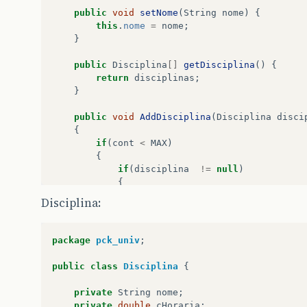
public
void
setNome
(
String
nome
)
{
this
.
nome
=
nome
;
}
public
Disciplina
[]
getDisciplina
()
{
return
disciplinas
;
}
public
void
AddDisciplina
(
Disciplina
disci
{
if
(
cont
<
MAX
)
{
if
(
disciplina
!=
null
)
{
if
(
!
VerificaDisciplina
(
discipl
Disciplina:
{
disciplinas
[
cont
]
=
disciplina
cont
++
;
package
pck_univ
;
// atualiza quantidade de hora
if
(
disciplina
.
getProfessor
()
=
public
class
Disciplina
{
disciplina
.
setProfessor
(
th
}
private
String
nome
;
}
private
double
cHoraria
;