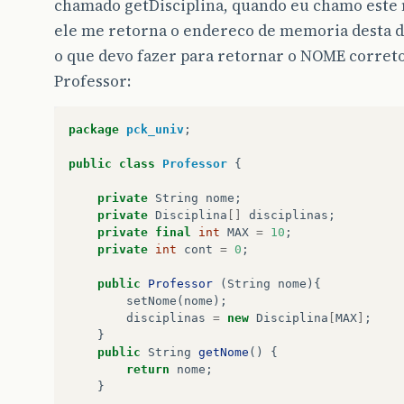
chamado getDisciplina, quando eu chamo este
ele me retorna o endereco de memoria desta d
o que devo fazer para retornar o NOME correto
Professor:
package
pck_univ
;
public
class
Professor
{
private
String
nome
;
private
Disciplina
[]
disciplinas
;
private
final
int
MAX
=
10
;
private
int
cont
=
0
;
public
Professor
(
String
nome
){
setNome
(
nome
);
disciplinas
=
new
Disciplina
[
MAX
]
;
}
public
String
getNome
()
{
return
nome
;
}