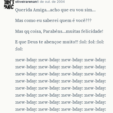
oliveirarenan
6 de out. de 2004
Querida Amiga…acho que eu vou sim…
Mas como eu saberei quem é você???
Mas qq coisa, Parabéns…muitas felicidade!
E que Deus te abençoe muito!!! :lol: :lol: :lol:
:lol:
:new-bday: :new-bday: :new-bday: :new-bday:
:new-bday: :new-bday: :new-bday: :new-bday:
:new-bday: :new-bday: :new-bday: :new-bday:
:new-bday: :new-bday: :new-bday: :new-bday:
:new-bday: :new-bday: :new-bday: :new-bday:
:new-bday: :new-bday: :new-bday: :new-bday:
:new-bday: :new-bday: :new-bday: :new-bday:
:new-bday: :new-bday: :new-bday: :new-bday: