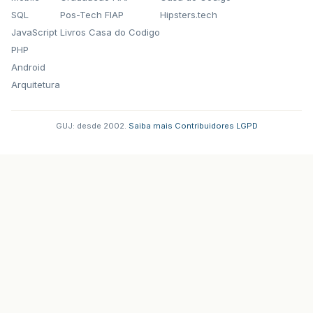
SQL
Pos-Tech FIAP
Hipsters.tech
JavaScript
Livros Casa do Codigo
PHP
Android
Arquitetura
GUJ: desde 2002.
·
Saiba mais
·
Contribuidores
·
LGPD