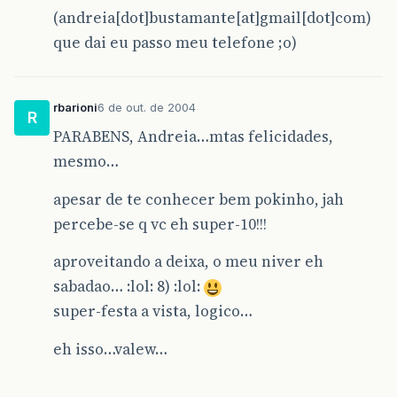
(andreia[dot]bustamante[at]gmail[dot]com)
que dai eu passo meu telefone ;o)
rbarioni
6 de out. de 2004
R
PARABENS, Andreia…mtas felicidades,
mesmo…
apesar de te conhecer bem pokinho, jah
percebe-se q vc eh super-10!!!
aproveitando a deixa, o meu niver eh
sabadao… :lol: 8) :lol:
super-festa a vista, logico…
eh isso…valew…