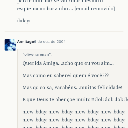
para confirmar se vai rolar mesmo o
esquema no barzinho … [email removido]
:bday:
Armitage
6 de out. de 2004
“oliveirarenan”:
Querida Amiga…acho que eu vou sim…
Mas como eu saberei quem é você???
Mas qq coisa, Parabéns…muitas felicidade!
E que Deus te abençoe muito!!! :lol: :lol: :lol: :l
:new-bday: :new-bday: :new-bday: :new-bday:
:new-bday: :new-bday: :new-bday: :new-bday:
:new-bday: :new-bday: :new-bday: :new-bday: