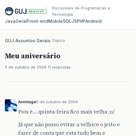
Discussoes de Programacao e
ARQUIVO
Tecnologia
Java
Geral
Front‑end
Mobile
SQL
JS
PHP
Android
GUJ
/
Assuntos Gerais
/
Topico
Meu aniversário
5 de outubro de 2004
11 respostas
Armitage
5 de outubro de 2004
Pois é… quinta-feira fico mais velha ;o/
Já que não posso evitar a velhice o jeito e
fazer de conta que esta tudo bem e