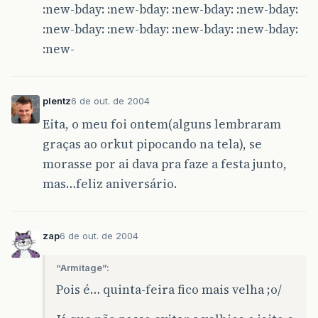
:new-bday: :new-bday: :new-bday: :new-bday:
:new-bday: :new-bday: :new-bday: :new-bday:
:new-
plentz
6 de out. de 2004
Eita, o meu foi ontem(alguns lembraram
graças ao orkut pipocando na tela), se
morasse por ai dava pra faze a festa junto,
mas…feliz aniversário.
zap
6 de out. de 2004
“Armitage”:
Pois é… quinta-feira fico mais velha ;o/