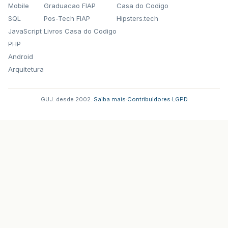
Mobile
Graduacao FIAP
Casa do Codigo
SQL
Pos-Tech FIAP
Hipsters.tech
JavaScript
Livros Casa do Codigo
PHP
Android
Arquitetura
GUJ: desde 2002.
·
Saiba mais
·
Contribuidores
·
LGPD