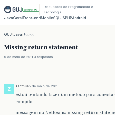
Discussoes de Programacao e
ARQUIVO
Tecnologia
Java
Geral
Front‑end
Mobile
SQL
JS
PHP
Android
GUJ
/
Java
/
Topico
Missing return statement
5 de maio de 2011
3 respostas
zanthus
5 de maio de 2011
Z
estou tentando fazer um metodo para conectar
compila
messagem no NetBeans:missing return statem