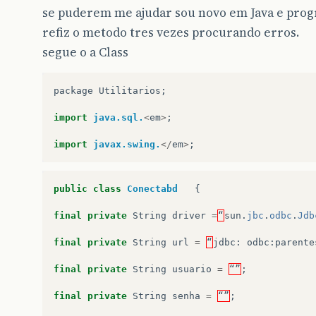
se puderem me ajudar sou novo em Java e progr
refiz o metodo tres vezes procurando erros.
segue o a Class
package
Utilitarios
;
import
java.sql.
<
em
>
;
import
javax.swing.
</
em
>
;
public
class
Conectabd
{
final
private
String
driver
=
“
sun
.
jbc
.
odbc
.
Jdb
final
private
String
url
=
“
jdbc
:
odbc
:
parente
final
private
String
usuario
=
“”
;
final
private
String
senha
=
“”
;