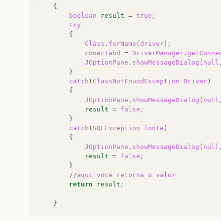
boolean
result
=
true
;
try
Class
.
forName
(
driver
)
;
conectabd
=
DriverManager
.
getConne
JOptionPane
.
showMessageDialog
(
null
catch
(
ClassNotFoundException
Driver
)
JOptionPane
.
showMessageDialog
(
null
result
=
false
;
catch
(
SQLException
fonte
)
JOptionPane
.
showMessageDialog
(
null
result
=
false
;
//
aqui
voce
retorna
o
valor
return
result
;