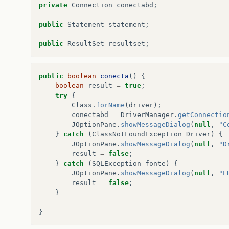
private
Connection
conectabd
;
public
Statement
statement
;
public
ResultSet
resultset
;
public
boolean
conecta
()
{
boolean
result
=
true
;
try
{
Class
.
forName
(
driver
);
conectabd
=
DriverManager
.
getConnectio
JOptionPane
.
showMessageDialog
(
null
,
"C
}
catch
(
ClassNotFoundException
Driver
)
{
JOptionPane
.
showMessageDialog
(
null
,
"D
result
=
false
;
}
catch
(
SQLException
fonte
)
{
JOptionPane
.
showMessageDialog
(
null
,
"E
result
=
false
;
}
}