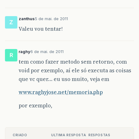
zanthus
5 de mai. de 2011
Z
Valeu vou tentar!
raghy
6 de mai. de 2011
R
tem como fazer metodo sem retorno, com
void por exemplo, aí ele só executa as coisas
que vc quer… eu uso muito, veja em
www.raghyjose.net/memoria.php
por exemplo,
CRIADO
ULTIMA RESPOSTA
RESPOSTAS