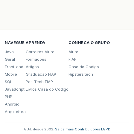
NAVEGUE
APRENDA
CONHECA O GRUPO
Java
Carreiras Alura
Alura
Geral
Formacoes
FIAP
Front-end
Artigos
Casa do Codigo
Mobile
Graduacao FIAP
Hipsters.tech
SQL
Pos-Tech FIAP
JavaScript
Livros Casa do Codigo
PHP
Android
Arquitetura
GUJ: desde 2002.
·
Saiba mais
·
Contribuidores
·
LGPD