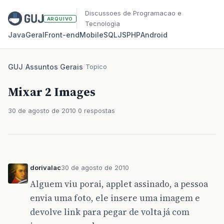
Discussoes de Programacao e
ARQUIVO
Tecnologia
Java
Geral
Front‑end
Mobile
SQL
JS
PHP
Android
GUJ
/
Assuntos Gerais
/
Topico
Mixar 2 Images
30 de agosto de 2010
0 respostas
dorivalac
30 de agosto de 2010
Alguem viu porai, applet assinado, a pessoa
envia uma foto, ele insere uma imagem e
devolve link para pegar de volta já com