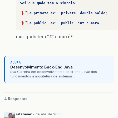
Sei
que
qndo
tem
o
simbolo
:
“
-
”
é
private
ex
:
private
double
saldo
;
“
+
”
é
public
ex
:
public
int
numero
;
mas qndo tem “
#
” como é?
ALURA
Desenvolvimento Back-End Java
Sua Carreira em desenvolvimento back-end Java: dos
fundamentos à arquitetura de sistemas...
4 Respostas
rafabene
12 de abr. de 2008