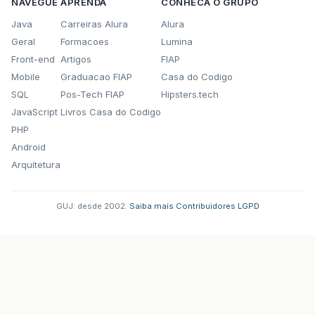
NAVEGUE
APRENDA
CONHECA O GRUPO
Java
Carreiras Alura
Alura
Geral
Formacoes
Lumina
Front-end
Artigos
FIAP
Mobile
Graduacao FIAP
Casa do Codigo
SQL
Pos-Tech FIAP
Hipsters.tech
JavaScript
Livros Casa do Codigo
PHP
Android
Arquitetura
GUJ: desde 2002.
·
Saiba mais
·
Contribuidores
·
LGPD