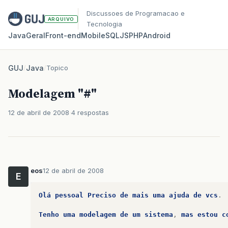
Discussoes de Programacao e
ARQUIVO
Tecnologia
Java
Geral
Front‑end
Mobile
SQL
JS
PHP
Android
GUJ
/
Java
/
Topico
Modelagem "#"
12 de abril de 2008
4 respostas
eos
12 de abril de 2008
E
Olá
pessoal
Preciso
de
mais
uma
ajuda
de
vcs
.
Tenho
uma
modelagem
de
um
sistema
,
mas
estou
c