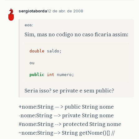
sergiotaborda
12 de abr. de 2008
eos:
Sim, mas no codigo no caso ficaria assim:
double
saldo
;
ou
public
int
numero
;
Seria isso? se private e sem public?
+nome:String — > public String nome
-nome:String —> private String nome
#nome:String
--> protected String nome
~nome:String—> String getNome(){} //