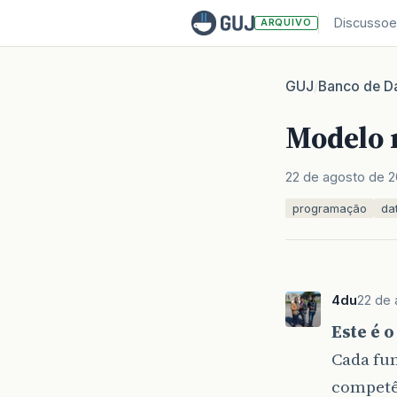
Discussoe
ARQUIVO
GUJ
Banco de D
/
Modelo r
22 de agosto de 2
programação
da
4du
22 de 
Este é o
Cada fu
competê