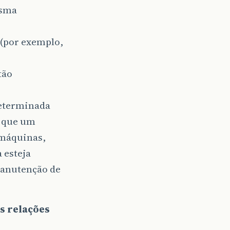
esma
(por exemplo,
tão
determinada
e que um
 máquinas,
 esteja
manutenção de
as relações