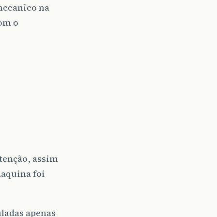
_mecanico na
com o
tenção, assim
aquina foi
uladas apenas