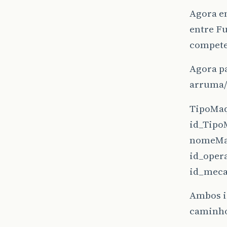
Agora em
entre Fu
compete
Agora p
arruma/
TipoMa
id_Tipo
nomeMa
id_oper
id_meca
Ambos id
caminho