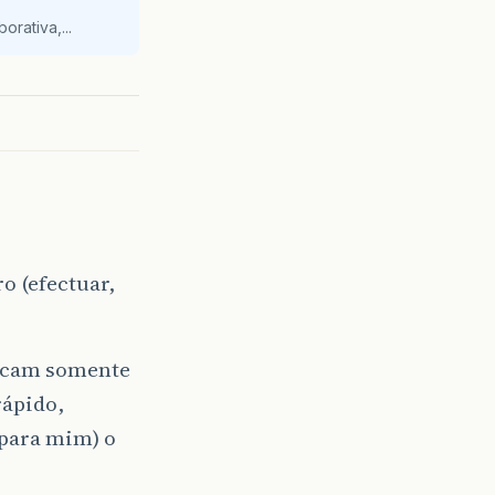
orativa,...
o (efectuar,
ficam somente
rápido,
 para mim) o