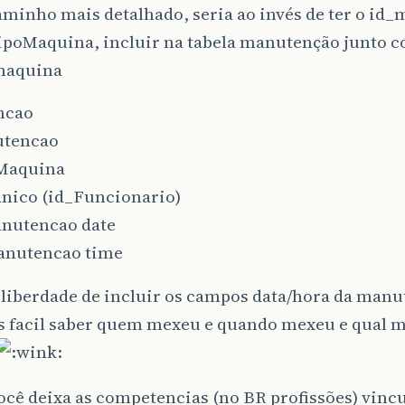
minho mais detalhado, seria ao invés de ter o id
TipoMaquina, incluir na tabela manutenção junto 
maquina
ncao
utencao
Maquina
nico (id_Funcionario)
nutencao date
nutencao time
 liberdade de incluir os campos data/hora da manu
is facil saber quem mexeu e quando mexeu e qual m
cê deixa as competencias (no BR profissões) vinc