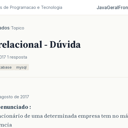
Java
Geral
Fron
s de Programacao e Tecnologia
ados
/
Topico
elacional - Dúvida
017
1 resposta
tabase
mysql
agosto de 2017
 enunciado :
ncionário de uma determinada empresa tem no m
ncia