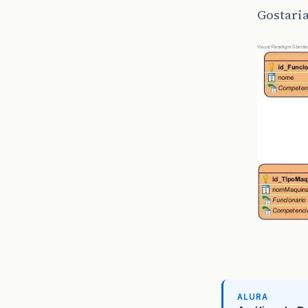
Gostari
ALURA