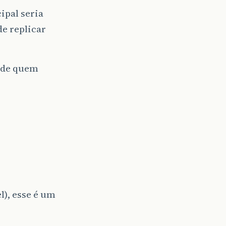
ipal seria
e replicar
a de quem
l), esse é um