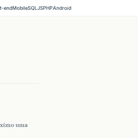
t‑end
Mobile
SQL
JS
PHP
Android
áximo uma