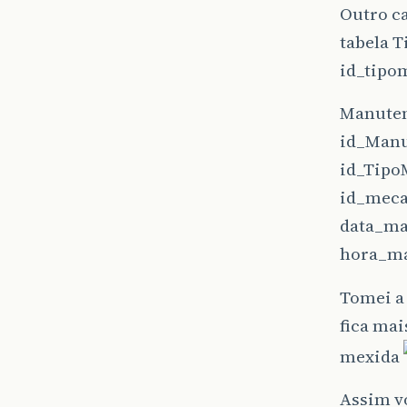
Outro ca
tabela 
id_tipo
Manute
id_Man
id_Tipo
id_meca
data_ma
hora_ma
Tomei a
fica ma
mexida
Assim vo