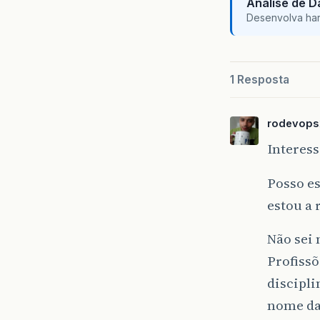
Análise de 
Desenvolva hard 
1 Resposta
rodevops
Interes
Posso es
estou a 
Não sei
Profissõ
discipl
nome da