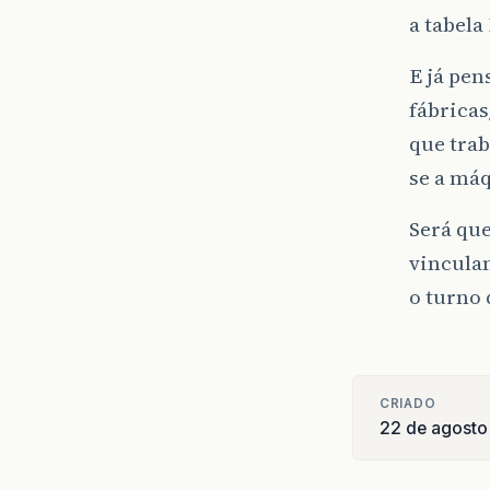
a tabel
E já pe
fábricas
que tra
se a má
Será que
vincula
o turno 
CRIADO
22 de agosto