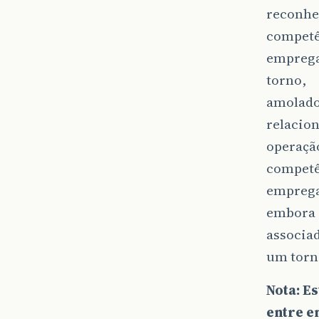
reconhe
competê
emprega
torno,
amolador
relacio
operaçã
competê
emprega
embora 
associa
um torn
Nota: E
entre e