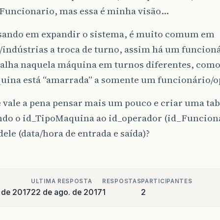
a Funcionario, mas essa é minha visão…
nsando em expandir o sistema, é muito comum em
/indústrias a troca de turno, assim há um funcioná
balha naquela máquina em turnos diferentes, como 
quina está “amarrada” a somente um funcionário/
 vale a pena pensar mais um pouco e criar uma tab
ndo o id_TipoMaquina ao id_operador (id_Funciona
dele (data/hora de entrada e saída)?
ULTIMA RESPOSTA
RESPOSTAS
PARTICIPANTES
 de 2017
22 de ago. de 2017
1
2