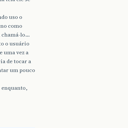
ndo uso o
orno como
ra chamá-lo…
to o usuário
de uma vez a
a de tocar a
ntar um pouco
r enquanto,