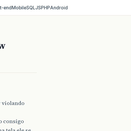
t‑end
Mobile
SQL
JS
PHP
Android
ew
r violando
o consigo
 tela ele se