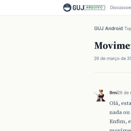
Discussoe
ARQUIVO
GUJ
Android
/
/
To
Movimen
26 de março de 2
9mi
26 de 
Olá, est
nada ou 
Enfim, 
moviment