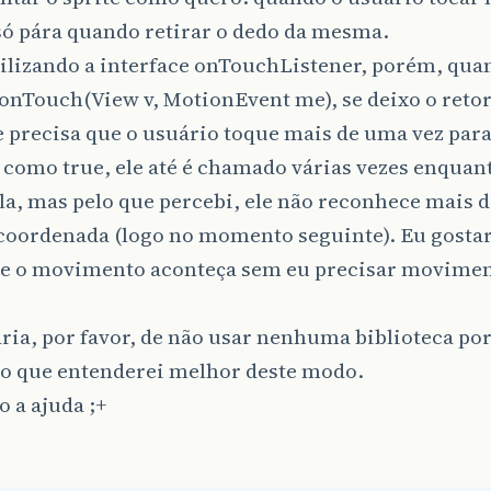
só pára quando retirar o dedo da mesma.
ilizando a interface onTouchListener, porém, qua
onTouch(View v, MotionEvent me), se deixo o ret
le precisa que o usuário toque mais de uma vez pa
 como true, ele até é chamado várias vezes enquan
ela, mas pelo que percebi, ele não reconhece mais 
oordenada (logo no momento seguinte). Eu gostari
que o movimento aconteça sem eu precisar movime
ria, por favor, de não usar nenhuma biblioteca po
ho que entenderei melhor deste modo.
 a ajuda ;+