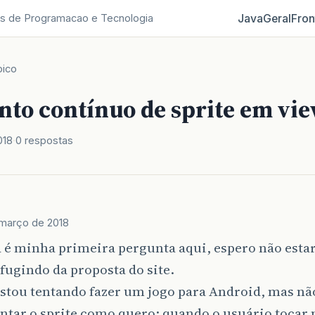
Java
Geral
Fron
s de Programacao e Tecnologia
pico
to contínuo de sprite em vi
018
0 respostas
março de 2018
a é minha primeira pergunta aqui, espero não esta
fugindo da proposta do site.
estou tentando fazer um jogo para Android, mas nã
ar o sprite como quero: quando o usuário tocar na