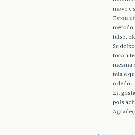
move e 
Estou ut
método 
false, e
Se deixo
toca a t
mesma c
tela e 
o dedo.
Eu gosta
pois ac
Agradeço