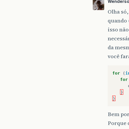
Wenders
}
Olha só,
}
quando (i
isso não
necessár
da mesma
você far
for
(
i
for
}
}
Bem porq
Porque q