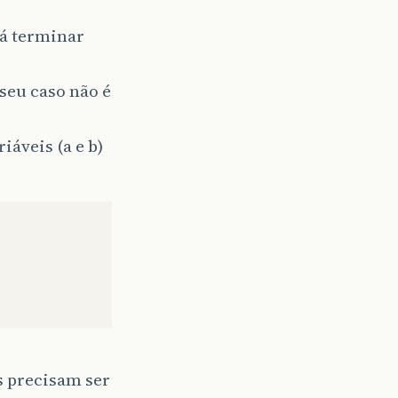
rá terminar
 seu caso não é
iáveis (a e b)
s precisam ser