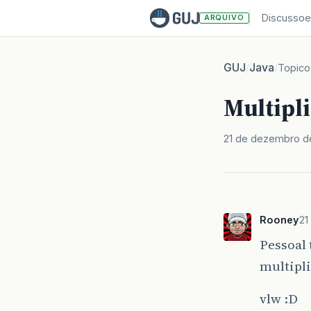
Discussoe
ARQUIVO
GUJ
Java
/
/
Topico
Multipl
21 de dezembro d
Rooney
21
Pessoal 
multipli
vlw :D