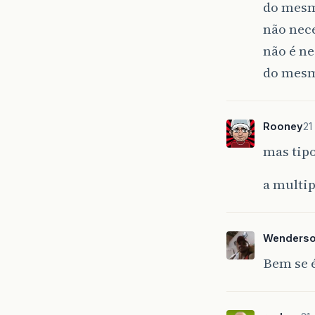
do mes
não nec
não é ne
do mesmo
Rooney
21
mas tip
a multip
Wenders
Bem se é