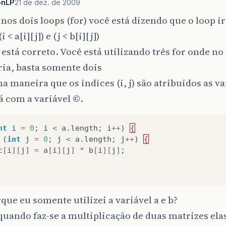
System
.
out
.
println
();
onLP
21 de dez. de 2009
 nos dois loops (for) você está dizendo que o loop i
 < a[i][j]) e (j < b[i][j])
 está correto. Você está utilizando três for onde no
ia, basta somente dois
 maneira que os indices (i, j) são atribuidos as var
á com a variável ©.
nt
i
=
0
;
i
<
a
.
length
;
i
++
)
{
(
int
j
=
0
;
j
<
a
.
length
;
j
++
)
{
c
[
i
][
j
]
=
a
[
i
][
j
]
*
b
[
i
][
j
]
;
ue eu somente utilizei a variável a e b?
uando faz-se a multiplicação de duas matrizes ela