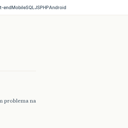
t‑end
Mobile
SQL
JS
PHP
Android
um problema na