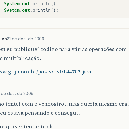
System
.
out
.
println
();
System
.
out
.
println
();
iva
21 de dez. de 2009
st eu publiquei código para várias operações com 
e multiplicação.
ww.guj.com.br/posts/list/144707.java
 de dez. de 2009
o tentei com o vc mostrou mas queria mesmo era 
 eu estava pensando e consegui.
m quiser tentar ta aki: