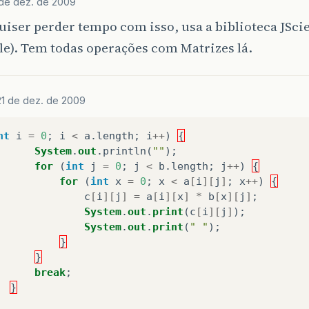
 de dez. de 2009
uiser perder tempo com isso, usa a biblioteca JSci
e). Tem todas operações com Matrizes lá.
21 de dez. de 2009
nt
i
=
0
;
i
<
a
.
length
;
i
++
)
{
System
.
out
.
println
(
""
);
for
(
int
j
=
0
;
j
<
b
.
length
;
j
++
)
{
for
(
int
x
=
0
;
x
<
a
[
i
][
j
]
;
x
++
)
{
c
[
i
][
j
]
=
a
[
i
][
x
]
*
b
[
x
][
j
]
;
System
.
out
.
print
(
c
[
i
][
j
]
);
System
.
out
.
print
(
" "
);
}
}
break
;
}