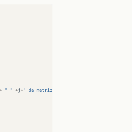
+
" "
+
j
+
" da matriz a: "
);