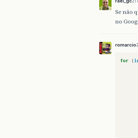
rael_gc
21
Se não q
no Googl
romarcio
for
(
i