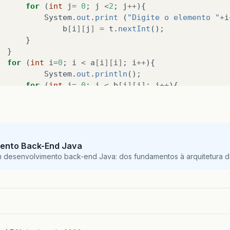
for
(
int
j
=
0
;
j
<
2
;
j
++
){
System
.
out
.
print
(
"Digite o elemento "
+
i
b
[
i
][
j
]
=
t
.
nextInt
();
}
}
for
(
int
i
=
0
;
i
<
a
[
i
][
i
]
;
i
++
){
System
.
out
.
println
();
for
(
int
j
=
0
;
j
<
b
[
j
][
j
]
;
j
++
){
for
(
int
x
=
0
;
x
<
a
[
j
][
j
]
;
x
++
){
c
[
i
][
j
]
+=
a
[
i
][
x
]
*
b
[
x
][
j
]
;
System
.
out
.
print
(
c
[
i
][
j
]
);
System
.
out
.
print
(
" "
);
ento Back-End Java
m desenvolvimento back-end Java: dos fundamentos à arquitetura de
}
}
System
.
out
.
println
();