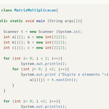
class
MatrizMultiplicacao
{
blic
static
void
main
(
String
args
[]
){
Scanner
t
=
new
Scanner
(
System
.
in
);
int
a
[][]
;
a
=
new
int
[
2
][
2
]
;
int
b
[][]
;
b
=
new
int
[
2
][
2
]
;
int
c
[][]
;
c
=
new
int
[
2
][
2
]
;
for
(
int
i
=
0
;
i
<
2
;
i
++
){
System
.
out
.
println
();
for
(
int
j
=
0
;
j
<
2
;
j
++
){
System
.
out
.
print
(
"Digite o elemento "
+
i
a
[
i
][
j
]
=
t
.
nextInt
();
}
}
for
(
int
i
=
0
;
i
<
2
;
i
++
){
System
.
out
.
println
();