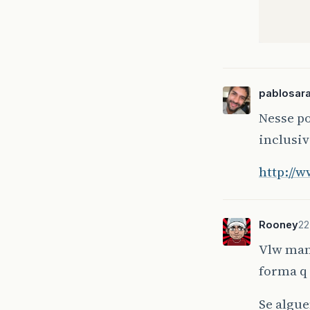
pablosara
Nesse po
inclusiv
http://w
Rooney
22
Vlw man
forma q
Se algue