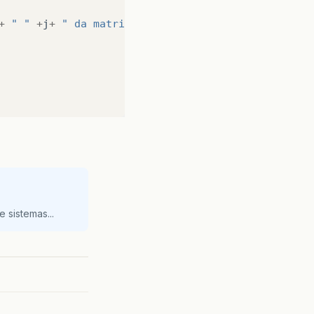
+
" "
+
j
+
" da matriz b: "
);
 sistemas...