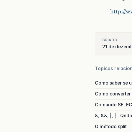
http://
CRIADO
21 de dezem
Topicos relacio
Como saber se 
Como converter i
Comando SELECT 
&, &&, |, ||. Qnd
O método split