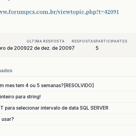
www.forumpcs.com.br/viewtopic.php?t=42091
ULTIMA RESPOSTA
RESPOSTAS
PARTICIPANTES
bro de 2009
22 de dez. de 2009
7
5
nados
um mes tem 4 ou 5 semanas?[RESOLVIDO]
nteiro para string!
para selecionar intervalo de data SQL SERVER
o usar?