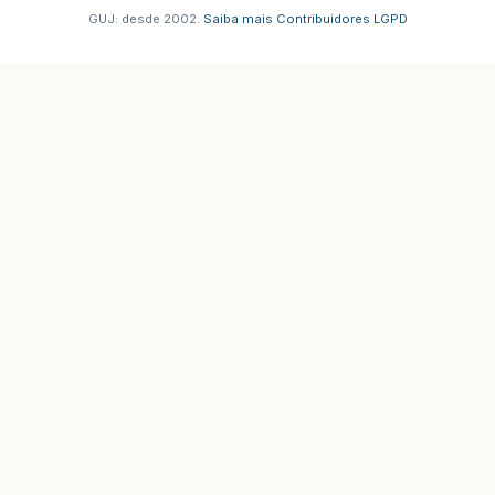
GUJ: desde 2002.
·
Saiba mais
·
Contribuidores
·
LGPD