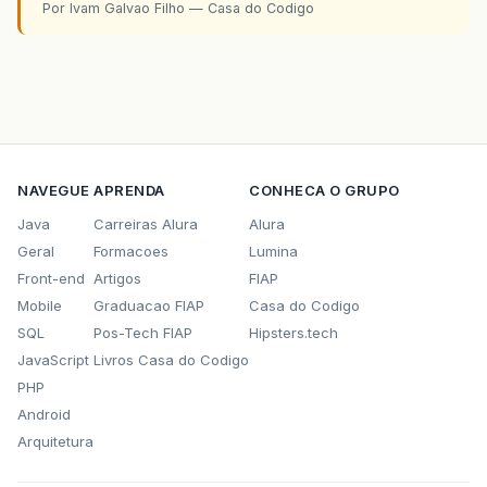
Por Ivam Galvao Filho — Casa do Codigo
NAVEGUE
APRENDA
CONHECA O GRUPO
Java
Carreiras Alura
Alura
Geral
Formacoes
Lumina
Front-end
Artigos
FIAP
Mobile
Graduacao FIAP
Casa do Codigo
SQL
Pos-Tech FIAP
Hipsters.tech
JavaScript
Livros Casa do Codigo
PHP
Android
Arquitetura