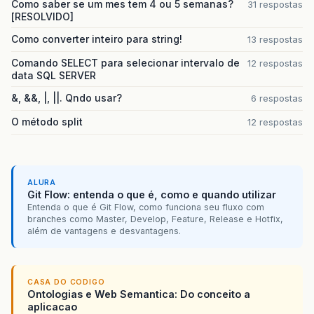
Como saber se um mes tem 4 ou 5 semanas?
31 respostas
[RESOLVIDO]
Como converter inteiro para string!
13 respostas
Comando SELECT para selecionar intervalo de
12 respostas
data SQL SERVER
&, &&, |, ||. Qndo usar?
6 respostas
O método split
12 respostas
ALURA
Git Flow: entenda o que é, como e quando utilizar
Entenda o que é Git Flow, como funciona seu fluxo com
branches como Master, Develop, Feature, Release e Hotfix,
além de vantagens e desvantagens.
CASA DO CODIGO
Ontologias e Web Semantica: Do conceito a
aplicacao