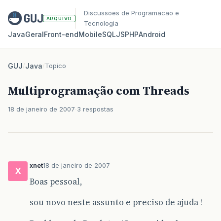
Discussoes de Programacao e
ARQUIVO
Tecnologia
Java
Geral
Front‑end
Mobile
SQL
JS
PHP
Android
GUJ
/
Java
/
Topico
Multiprogramação com Threads
18 de janeiro de 2007
3 respostas
xnet
18 de janeiro de 2007
X
Boas pessoal,
sou novo neste assunto e preciso de ajuda !