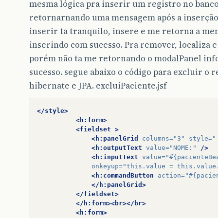
mesma lógica pra inserir um registro no banco
retornarnando uma mensagem após a inserção 
inserir ta tranquilo, insere e me retorna a m
inserindo com sucesso. Pra remover, localiza 
porém não ta me retornando o modalPanel info
sucesso. segue abaixo o código para excluir o 
hibernate e JPA. excluiPaciente.jsf
</style>
<h:form>
<fieldset
>
<h:panelGrid
columns=
"3"
style=
"
<h:outputText
value=
"NOME:"
/>
<h:inputText
value=
"#{pacienteBe
onkeyup=
"this.value = this.value
<h:commandButton
action=
"#{pacie
</h:panelGrid>
</fieldset>
</h:form><br></br>
<h:form>