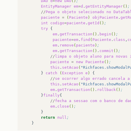
DAO
d
=
new
DAO
()
;
</h:column>
EntityManager
em
=
d
.
getEntityManager
()
;
<h:column>
//
Pega
o
objeto
selecionado
no
DataTab
<f:facet
name=
"header"
>
paciente
=
(
Paciente
)
objPaciente
.
getR
<h:outputText
value=
"Nome da 
int
codigo
=
paciente
.
getId
()
;
</f:facet>
try
<h:outputText
style=
""
value=
em
.
getTransaction
()
.
begin
()
;
</h:column>
paciente
=
em
.
find
(
Paciente
.
class
,
c
<h:column>
em
.
remove
(
paciente
)
;
<f:facet
name=
"header"
>
em
.
getTransaction
()
.
commit
()
;
<h:outputText
value=
"Data Nas
//
limpa
o
objeto
aluno
para
novas
</f:facet>
paciente
=
new
Paciente
()
;
<h:outputText
value=
"#{p.data
this
.
setAcao
(
"Richfaces.showModalP
</h:column>
}
catch
(
Exception
e
)
<h:column>
//
se
ocorrer
algo
errado
cancela
a
<f:facet
name=
"header"
>
this
.
setAcao
(
"Richfaces.showModalP
<h:outputText
value=
"Excluir"
em
.
getTransaction
()
.
rollback
()
;
</f:facet>
}
finally
<a4j:commandButton
action=
"#{p
//
fecha
a
sessao
com
o
banco
de
da
</h:column>
em
.
close
()
;
</rich:scrollableDataTable>
<rich:spacer
height=
"8px"
/>
return
null
;
</h:form>
<rich:modalPanel
id=
"rmp"
width=
"250"