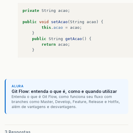
<f:facet
name=
"header"
>
<a
onclick=
"Richfaces.hideModalP
private
String
acao
;
</f:facet>
<h:outputText
value=
"Registro ex
public
void
setAcao
(
String
acao
)
{
</rich:modalPanel>
this
.
acao
=
acao
;
}
<rich:modalPanel
id=
"erromp"
width=
"
public
String
getAcao
()
{
<f:facet
name=
"header"
>
return
acao
;
<a
onclick=
"Richfaces.hideModalP
}
</f:facet>
<h:outputText
value=
"Erro ao exc
</rich:modalPanel>
ALURA
Git Flow: entenda o que é, como e quando utilizar
Entenda o que é Git Flow, como funciona seu fluxo com
branches como Master, Develop, Feature, Release e Hotfix,
além de vantagens e desvantagens.
3 Respostas