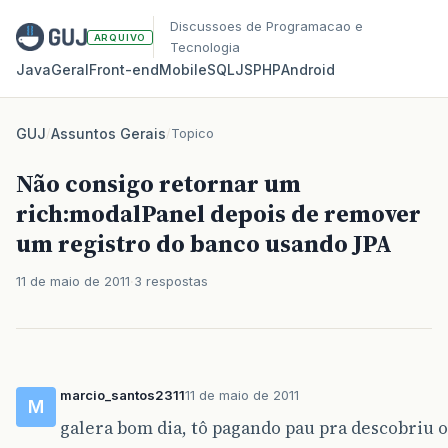
Discussoes de Programacao e
ARQUIVO
Tecnologia
Java
Geral
Front‑end
Mobile
SQL
JS
PHP
Android
GUJ
/
Assuntos Gerais
/
Topico
Não consigo retornar um
rich:modalPanel depois de remover
um registro do banco usando JPA
11 de maio de 2011
3 respostas
marcio_santos2311
11 de maio de 2011
M
galera bom dia, tô pagando pau pra descobriu o