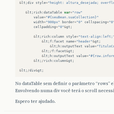
&
lt
;
div
style
=
"height: altura_desejada; overfl
&
lt
;
rich
:
dataTable
var
=
"row"
value
=
"#{seuBean.suaCollection}"
width
=
"900px"
border
=
"0"
cellspacing
=
"0
cellpadding
=
"0"
&
gt
;
&
lt
;
rich
:
column
style
=
"text-align:left;
&
lt
;
f
:
facet
name
=
"header"
&
gt
;
&
lt
;
h
:
outputText
value
=
"TituloC
&
lt
;
/
f
:
facet
&
gt
;
&
lt
;
h
:
outputText
value
=
"#{row.infor
&
lt
;
/
rich
:
column
&
gt
;
&
lt
;
/
div
&
gt
;
No dataTable sem definir o parâmetro “rows” el
Envolvendo numa div você terá o scroll necessá
Espero ter ajudado.