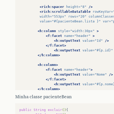
<rich:spacer
height=
"8"
/>
<rich:scrollableDataTable
rowKeyVar=
width=
"553px"
rows=
"20"
columnClasse
value=
"#{pacienteBean.lista }"
var=
"
<h:column
style=
"width:30px"
>
<f:facet
name=
"header"
>
<h:outputText
value=
"Id"
/>
</f:facet>
<h:outputText
value=
"#{p.id}"
</h:column>
<h:column>
<f:facet
name=
"header"
>
<h:outputText
value=
"Nome"
/>
</f:facet>
<h:outputText
value=
"#{p.nome
</h:column>
<h:column>
Minha classe pacienteBean
<f:facet
name=
"header"
>
<h:outputText
value=
"Endereco
</f:facet>
public
String
excluir
()
<h:outputText
value=
"#{p.ende