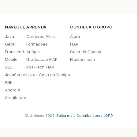
NAVEGUE
APRENDA
CONHECA O GRUPO
Java
Carreiras Alura
Alura
Geral
Formacoes
FIAP
Front-end
Artigos
Casa do Codigo
Mobile
Graduacao FIAP
Hipsters.tech
SQL
Pos-Tech FIAP
JavaScript
Livros Casa do Codigo
PHP
Android
Arquitetura
GUJ: desde 2002.
·
Saiba mais
·
Contribuidores
·
LGPD