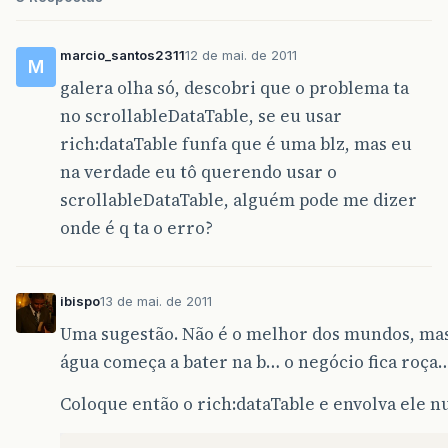
marcio_santos2311
12 de mai. de 2011
M
galera olha só, descobri que o problema ta
no scrollableDataTable, se eu usar
rich:dataTable funfa que é uma blz, mas eu
na verdade eu tô querendo usar o
scrollableDataTable, alguém pode me dizer
onde é q ta o erro?
ibispo
13 de mai. de 2011
Uma sugestão. Não é o melhor dos mundos, ma
água começa a bater na b… o negócio fica roça
Coloque então o rich:dataTable e envolva ele nu