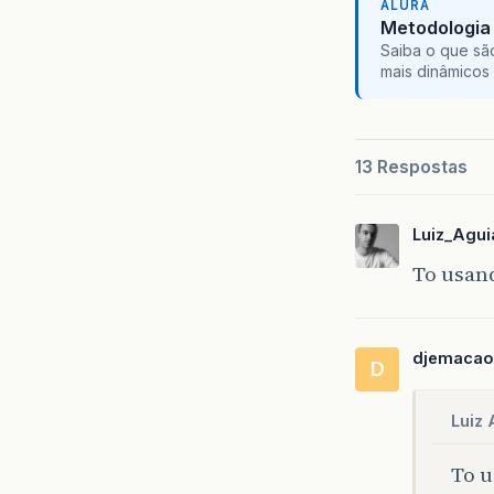
ALURA
Metodologia 
Saiba o que sã
mais dinâmicos 
13 Respostas
Luiz_Agui
To usand
djemacao
D
Luiz 
To u