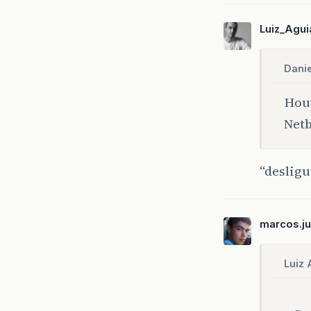
Luiz_Agui
Dani
Hou
Netb
“desligu
marcos.ju
Luiz 