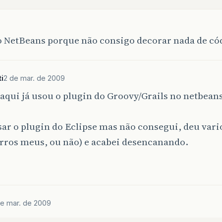
o NetBeans porque não consigo decorar nada de cód
i
2 de mar. de 2009
qui já usou o plugin do Groovy/Grails no netbeans
sar o plugin do Eclipse mas não consegui, deu vari
erros meus, ou não) e acabei desencanando.
de mar. de 2009