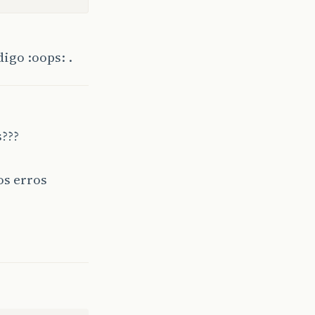
igo :oops: .
???
os erros