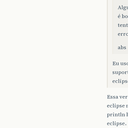
Alg
é b
tent
err
abs
Eu uso
suport
eclips
Essa ver
eclipse
println 
eclipse.