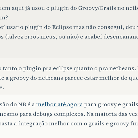
uem aqui já usou o plugin do Groovy/Grails no net
om?
ei usar o plugin do Eclipse mas não consegui, deu 
os (talvez erros meus, ou não) e acabei desencanan
 tanto o plugin pra eclipse quanto o pra netbeans.
e a groovy do netbeans parece estar melhor do que
e.
são do NB é a
melhor até agora
para groovy e grails
 mesmo para debugs complexos. Na maioria das ve
basta a integração melhor com o grails e groovy f