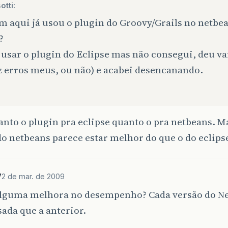
tti:
 aqui já usou o plugin do Groovy/Grails no netbe
?
 usar o plugin do Eclipse mas não consegui, deu va
z erros meus, ou não) e acabei desencanando.
anto o plugin pra eclipse quanto o pra netbeans. M
o netbeans parece estar melhor do que o do eclips
V
2 de mar. de 2009
lguma melhora no desempenho? Cada versão do N
ada que a anterior.