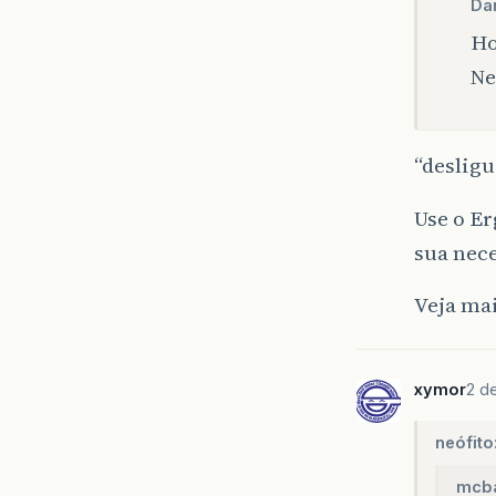
Da
Ho
Ne
“desligu
Use o Er
sua nec
Veja ma
xymor
2 d
neófito
mcba