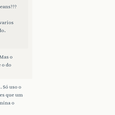
beans???
varios
do.
 Mas o
 o do
. Só uso o
zes que um
umina o