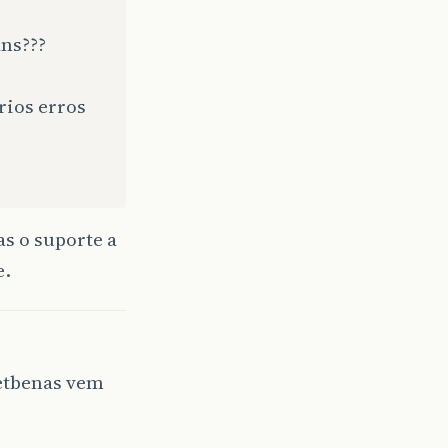
ans???
rios erros
as o suporte a
e.
etbenas vem