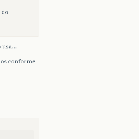
 do
o usa…
ulos conforme