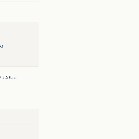
do
o usa…