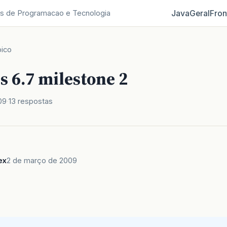
Java
Geral
Fron
s de Programacao e Tecnologia
ico
 6.7 milestone 2
09
13 respostas
ex
2 de março de 2009