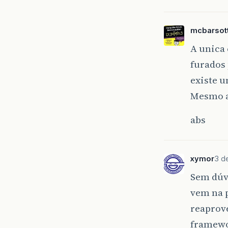
mcbarsott
A unica
furados 
existe 
Mesmo a
abs
xymor
3 d
Sem dúvi
vem na 
reaprov
framewor