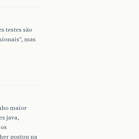
es testes são
sionais”, mas
anho maior
s java,
 os
cher postou na