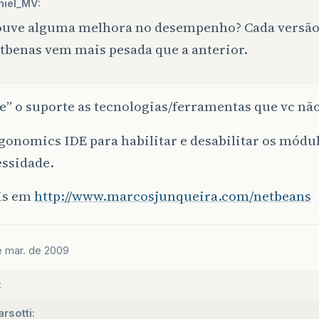
niel_MV:
uve alguma melhora no desempenho? Cada versão
tbenas vem mais pesada que a anterior.
e” o suporte as tecnologias/ferramentas que vc nã
gonomics IDE para habilitar e desabilitar os mód
essidade.
is em
http://www.marcosjunqueira.com/netbeans
e mar. de 2009
:
rsotti: