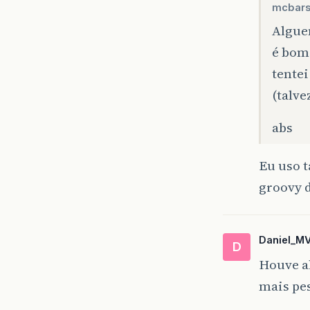
mcbarso
Alguem
é bom
tentei
(talve
abs
Eu uso t
groovy d
Daniel_M
D
Houve a
mais pes