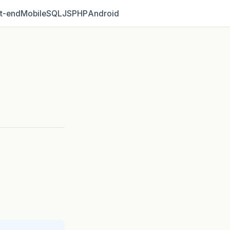
t‑end
Mobile
SQL
JS
PHP
Android