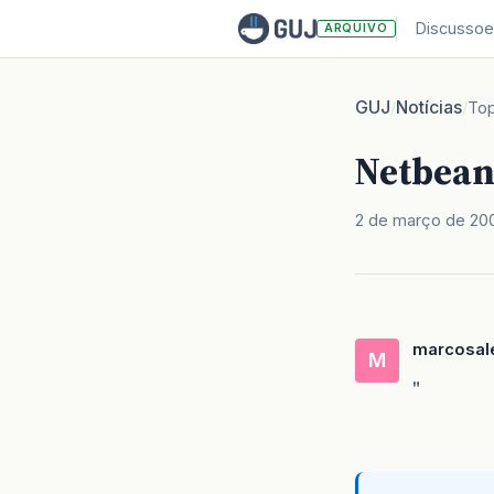
Discussoe
ARQUIVO
GUJ
Notícias
/
/
Top
Netbeans
2 de março de 20
marcosal
M
"