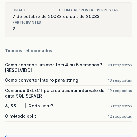
}
catch
(
MessagingException
exception
){
CRIADO
ULTIMA RESPOSTA
RESPOSTAS
System
.
out
.
println
(
"EMAIL NÃO ENVIADO ()Messag
7 de outubro de 2008
8 de out. de 2008
3
}
PARTICIPANTES
System
.
out
.
println
(
"LOG ENVIADO COM SUSCES
2
}
}
Topicos relacionados
Como saber se um mes tem 4 ou 5 semanas?
31 respostas
[RESOLVIDO]
Como converter inteiro para string!
13 respostas
Comando SELECT para selecionar intervalo de
12 respostas
data SQL SERVER
&, &&, |, ||. Qndo usar?
6 respostas
O método split
12 respostas