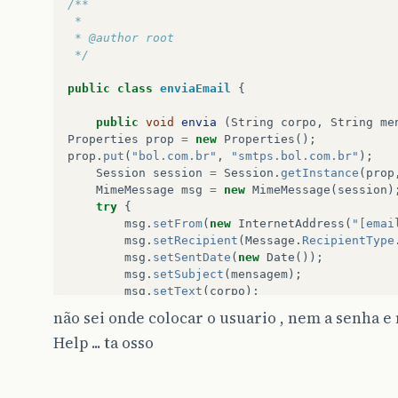
/**
 *
 * @author root
 */
public
class
enviaEmail
{
public
void
envia
(
String
corpo
,
String
me
Properties
prop
=
new
Properties
();
prop
.
put
(
"bol.com.br"
,
"smtps.bol.com.br"
);
Session
session
=
Session
.
getInstance
(
prop
MimeMessage
msg
=
new
MimeMessage
(
session
)
try
{
msg
.
setFrom
(
new
InternetAddress
(
"[emai
msg
.
setRecipient
(
Message
.
RecipientType
msg
.
setSentDate
(
new
Date
());
msg
.
setSubject
(
mensagem
);
msg
.
setText
(
corpo
);
Transport
.
send
(
msg
);
não sei onde colocar o usuario , nem a senha e n
Help ... ta osso
}
catch
(
AddressException
exception
){
System
.
out
.
println
(
"EMAIL NÃO ENVIADO (Address