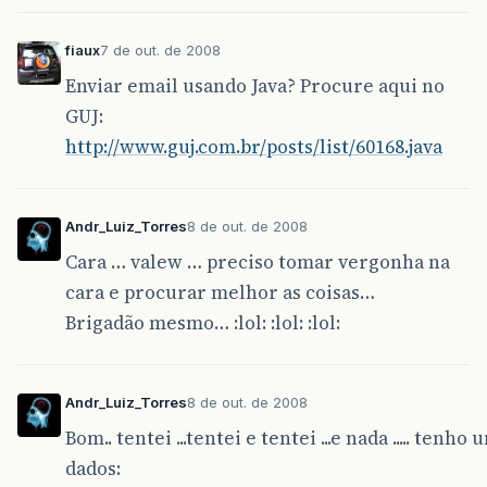
fiaux
7 de out. de 2008
Enviar email usando Java? Procure aqui no
GUJ:
http://www.guj.com.br/posts/list/60168.java
Andr_Luiz_Torres
8 de out. de 2008
Cara … valew … preciso tomar vergonha na
cara e procurar melhor as coisas…
Brigadão mesmo… :lol: :lol: :lol:
Andr_Luiz_Torres
8 de out. de 2008
Bom.. tentei ...tentei e tentei ...e nada ..... te
dados: