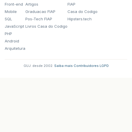
Front-end
Artigos
FIAP
Mobile
Graduacao FIAP
Casa do Codigo
SQL
Pos-Tech FIAP
Hipsters.tech
JavaScript
Livros Casa do Codigo
PHP
Android
Arquitetura
GUJ: desde 2002.
·
Saiba mais
·
Contribuidores
·
LGPD