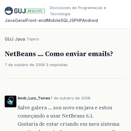
Discussoes de Programacao e
ARQUIVO
Tecnologia
Java
Geral
Front‑end
Mobile
SQL
JS
PHP
Android
GUJ
/
Java
/
Topico
NetBeans .... Como enviar emails?
7 de outubro de 2008
3 respostas
Andr_Luiz_Torres
7 de outubro de 2008
Salve galera … sou novo em java e estou
começando a usar NetBeans 6.1.
Gostaria de estar criando em meu sistema