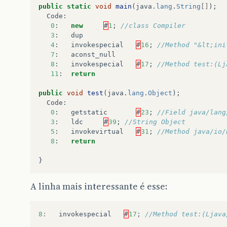
public
static
void
main
(
java
.
lang
.
String
[]
);
Code
:
0
:
new
#
1
;
//class Compiler
3
:
dup
4
:
invokespecial
#
16
;
//Method "&lt;ini
7
:
aconst_null
8
:
invokespecial
#
17
;
//Method test:(Lj
11
:
return
public
void
test
(
java
.
lang
.
Object
);
Code
:
0
:
getstatic
#
23
;
//Field java/lang
3
:
ldc
#
39
;
//String Object
5
:
invokevirtual
#
31
;
//Method java/io/
8
:
return
}
A linha mais interessante é esse:
8
:
invokespecial
#
17
;
//Method test:(Ljava