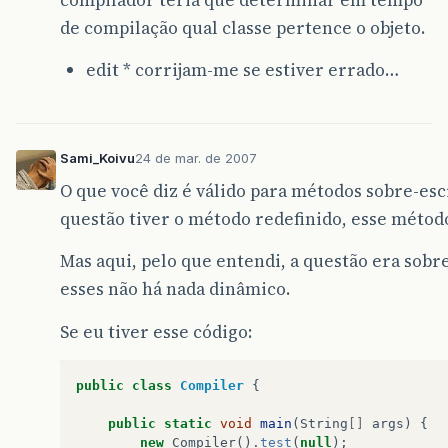
de compilação qual classe pertence o objeto.
edit * corrijam-me se estiver errado…
Sami_Koivu
24 de mar. de 2007
O que você diz é válido para métodos sobre-esc
questão tiver o método redefinido, esse método
Mas aqui, pelo que entendi, a questão era sob
esses não há nada dinâmico.
Se eu tiver esse código:
public
class
Compiler
{
public
static
void
main
(
String
[]
args
)
{
new
Compiler
().
test
(
null
);