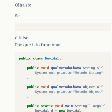
Olha só:
Se
é falso
Por que isto funciona:
public
class
Duvida1
{
public
void
qualMetodoChama
(
String
s
){
System
.
out
.
println
(
"Metodo String"
);
}
public
void
qualMetodoChama
(
Object
o
){
System
.
out
.
println
(
"Metodo Object"
);
}
public
static
void
main
(
String
[]
args
){
Duvida1
d
=
new
Duvida1
();