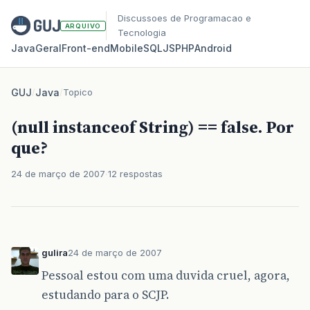
Discussoes de Programacao e
ARQUIVO
Tecnologia
Java
Geral
Front‑end
Mobile
SQL
JS
PHP
Android
GUJ
/
Java
/
Topico
(null instanceof String) == false. Por
que?
24 de março de 2007
12 respostas
gulira
24 de março de 2007
Pessoal estou com uma duvida cruel, agora,
estudando para o SCJP.