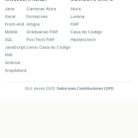
Java
Carreiras Alura
Alura
Geral
Formacoes
Lumina
Front-end
Artigos
FIAP
Mobile
Graduacao FIAP
Casa do Codigo
SQL
Pos-Tech FIAP
Hipsters.tech
JavaScript
Livros Casa do Codigo
PHP
Android
Arquitetura
GUJ: desde 2002.
·
Saiba mais
·
Contribuidores
·
LGPD