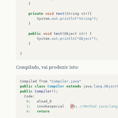
}
private
void
test
(
String
str
){
System
.
out
.
println
(
"String"
);
}
public
void
test
(
Object
str
)
{
System
.
out
.
println
(
"Object"
);
}
}
Compilado, vai produzir isto:
Compiled
from
"Compiler.java"
public
class
Compiler
extends
java
.
lang
.
Object
public
Compiler
();
Code
:
0
:
aload_0
1
:
invokespecial
#
8
;
//Method java/lang
4
:
return