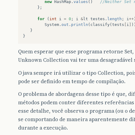
new
HashMap
.
values
()
//Neither Set 
};
for
(
int
i
=
0
;
i
&
lt
testes
.
length
;
i
++
System
.
out
.
println
(
classify
(
tests
[
i
]
)
}
}
Quem esperar que esse programa retorne Set, 
Unknown Collection vai ter uma desagradável 
O java sempre irá utilizar o tipo Collection, poi
pode ser definido em tempo de compilação.
O problema de abordagens desse tipo é que, di
métodos podem conter diferentes referências 
esse detalhe, você observa o programa (ou o d
se comportando de maneira aparentemente di
durante a execução.