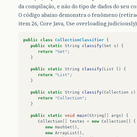
da compilação, e não do tipo de dados do seu c
O código abaixo demonstra o fenômeno (retira
item 26, Core Java, Use overloading judiciously)
public
class
CollectionClassifier
{
public
static
String
classify
(
Set
s
)
{
return
"Set"
;
}
public
static
String
classify
(
List
l
)
{
return
"List"
;
}
public
static
String
classify
(
Collection
c
)
return
"Collection"
;
}
public
static
void
main
(
String
[]
args
)
{
Collection
[]
testes
=
new
Collection
[]
{
new
HashSet
(),
new
ArrayList
(),