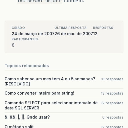
também.
instanceof Object
CRIADO
ULTIMA RESPOSTA
RESPOSTAS
24 de março de 2007
26 de mar. de 2007
12
PARTICIPANTES
6
Topicos relacionados
Como saber se um mes tem 4 ou 5 semanas?
31 respostas
[RESOLVIDO]
Como converter inteiro para string!
13 respostas
Comando SELECT para selecionar intervalo de
12 respostas
data SQL SERVER
&, &&, |, ||. Qndo usar?
6 respostas
O método split
12 respostas