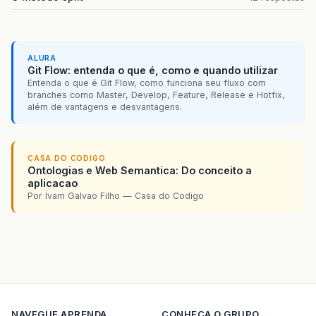
ALURA
Git Flow: entenda o que é, como e quando utilizar
Entenda o que é Git Flow, como funciona seu fluxo com
branches como Master, Develop, Feature, Release e Hotfix,
além de vantagens e desvantagens.
CASA DO CODIGO
Ontologias e Web Semantica: Do conceito a
aplicacao
Por Ivam Galvao Filho — Casa do Codigo
NAVEGUE
APRENDA
CONHECA O GRUPO