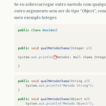
Se eu sobrecarregar outro metodo com qualqu
outro argumento sem ser do tipo “Object”, co
meu exemplo Integer.
public
class
Duvida1
{
public
void
qualMetodoChama
(
Integer
i
){
System
.
out
.
println
(
“
Metodo1
:
Null
chama
Intege
}
public
void
qualMetodoChama
(
String
s
){
System
.
out
.
println
(
"Metodo String"
);
}
public
void
qualMetodoChama
(
Object
o
){
System
.
out
.
println
(
"Metodo Object"
);