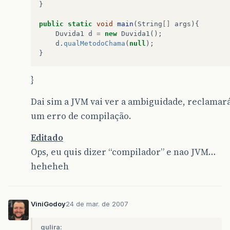
}
public
static
void
main
(
String
[]
args
){
Duvida1
d
=
new
Duvida1
();
d
.
qualMetodoChama
(
null
);
}
}
Dai sim a JVM vai ver a ambiguidade, reclamar
um erro de compilação.
Editado
Ops, eu quis dizer “compilador” e nao JVM…
heheheh
ViniGodoy
24 de mar. de 2007
gulira: