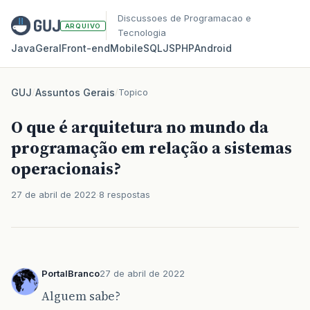
Discussoes de Programacao e
ARQUIVO
Tecnologia
Java
Geral
Front‑end
Mobile
SQL
JS
PHP
Android
GUJ
/
Assuntos Gerais
/
Topico
O que é arquitetura no mundo da
programação em relação a sistemas
operacionais?
27 de abril de 2022
8 respostas
PortalBranco
27 de abril de 2022
Alguem sabe?