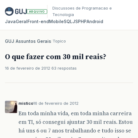
Discussoes de Programacao e
ARQUIVO
Tecnologia
Java
Geral
Front‑end
Mobile
SQL
JS
PHP
Android
GUJ
/
Assuntos Gerais
/
Topico
O que fazer com 30 mil reais?
16 de fevereiro de 2012
63 respostas
mistico
16 de fevereiro de 2012
Em toda minha vida, em toda minha carreira
em TI, só consegui ajuntar 30 mil reais. Estou
há uns 6 ou 7 anos trabalhando e tudo isso se