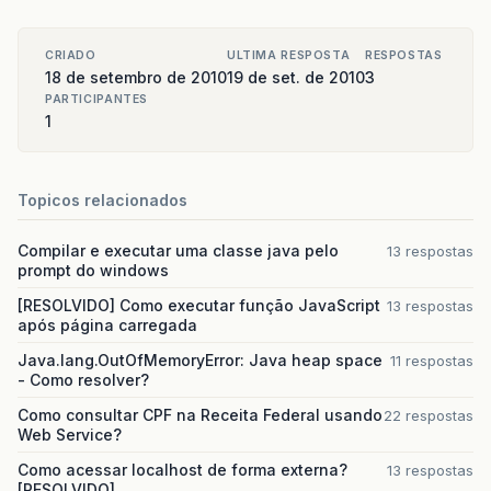
CRIADO
ULTIMA RESPOSTA
RESPOSTAS
18 de setembro de 2010
19 de set. de 2010
3
PARTICIPANTES
1
Topicos relacionados
Compilar e executar uma classe java pelo
13 respostas
prompt do windows
[RESOLVIDO] Como executar função JavaScript
13 respostas
após página carregada
Java.lang.OutOfMemoryError: Java heap space
11 respostas
- Como resolver?
Como consultar CPF na Receita Federal usando
22 respostas
Web Service?
Como acessar localhost de forma externa?
13 respostas
[RESOLVIDO]