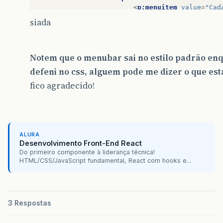
<
p:menuitem
value
=
"Cad
<
p:menuitem
value
=
"Alt
siada
<
p:menuitem
value
=
"Lis
<
p:menuitem
value
=
"Exc
</
p:submenu
>
<
p:submenu
label
=
"Cliente"
Notem que o menubar sai no estilo padrão enqu
<
p:menuitem
value
=
"Cad
defeni no css, alguem pode me dizer o que est
<
p:menuitem
value
=
"Lis
</
p:submenu
>
fico agradecido!
<
p:submenu
label
=
"Equipame
<
p:menuitem
value
=
"Cad
<
p:menuitem
value
=
"Lis
</
p:submenu
>
</
p:menubar
>
ALURA
<
p:spinner
/>
Desenvolvimento Front-End React
Do primeiro componente à liderança técnica!
HTML/CSS/JavaScript fundamental, React com hooks e...
</
h:form
>
</
ui:insert
>
3 Respostas
</
body
>