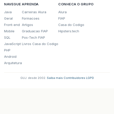
NAVEGUE
APRENDA
CONHECA O GRUPO
Java
Carreiras Alura
Alura
Geral
Formacoes
FIAP
Front-end
Artigos
Casa do Codigo
Mobile
Graduacao FIAP
Hipsters.tech
SQL
Pos-Tech FIAP
JavaScript
Livros Casa do Codigo
PHP
Android
Arquitetura
GUJ: desde 2002.
·
Saiba mais
·
Contribuidores
·
LGPD