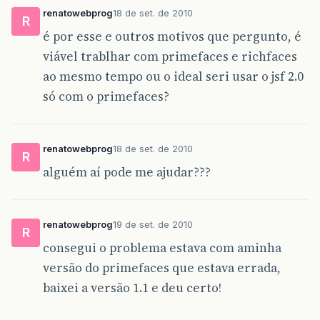
</
html
>
renatowebprog
18 de set. de 2010
R
é por esse e outros motivos que pergunto, é
viável trablhar com primefaces e richfaces
ao mesmo tempo ou o ideal seri usar o jsf 2.0
só com o primefaces?
renatowebprog
18 de set. de 2010
R
alguém aí pode me ajudar???
renatowebprog
19 de set. de 2010
R
consegui o problema estava com aminha
versão do primefaces que estava errada,
baixei a versão 1.1 e deu certo!