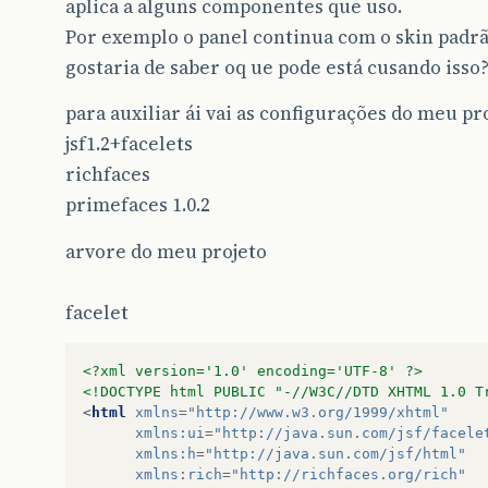
aplica a alguns componentes que uso.
Por exemplo o panel continua com o skin padrã
gostaria de saber oq ue pode está cusando isso
para auxiliar ái vai as configurações do meu pro
jsf1.2+facelets
richfaces
primefaces 1.0.2
arvore do meu projeto
facelet
<?xml version='1.0' encoding='UTF-8' ?>
<!DOCTYPE html PUBLIC "-//W3C//DTD XHTML 1.0 T
<
html
xmlns
=
"http://www.w3.org/1999/xhtml"
xmlns:ui
=
"http://java.sun.com/jsf/facele
xmlns:h
=
"http://java.sun.com/jsf/html"
xmlns:rich
=
"http://richfaces.org/rich"