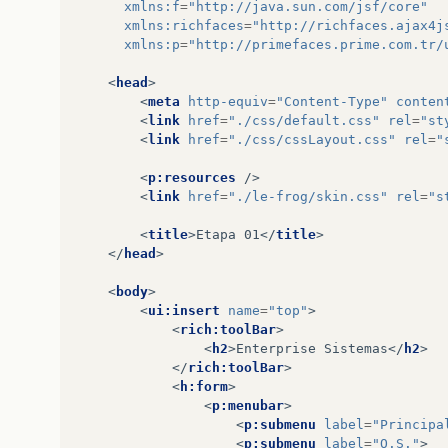
xmlns:f
=
"http://java.sun.com/jsf/core"
xmlns:richfaces
=
"http://richfaces.ajax4j
xmlns:p
=
"http://primefaces.prime.com.tr/
<
head
>
<
meta
http-equiv
=
"Content-Type"
conten
<
link
href
=
"./css/default.css"
rel
=
"st
<
link
href
=
"./css/cssLayout.css"
rel
=
"
<
p:resources
/>
<
link
href
=
"./le-frog/skin.css"
rel
=
"s
<
title
>
Etapa 01
</
title
>
</
head
>
<
body
>
<
ui:insert
name
=
"top"
>
<
rich:toolBar
>
<
h2
>
Enterprise Sistemas
</
h2
>
</
rich:toolBar
>
<
h:form
>
<
p:menubar
>
<
p:submenu
label
=
"Principa
<
p:submenu
label
=
"O.S."
>