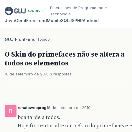
Discussoes de Programacao e
ARQUIVO
Tecnologia
Java
Geral
Front‑end
Mobile
SQL
JS
PHP
Android
GUJ
/
Front-end
/
Topico
O Skin do primefaces não se altera a
todos os elementos
18 de setembro de 2010
3 respostas
renatowebprog
18 de setembro de 2010
R
boa tarde a todos.
Hoje fui tentar alterar o Skin do primefaces e 