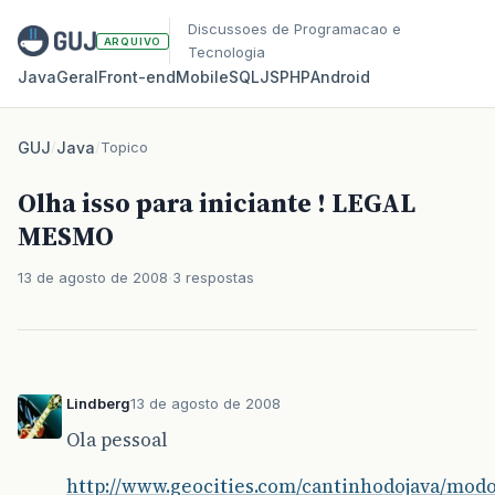
Discussoes de Programacao e
ARQUIVO
Tecnologia
Java
Geral
Front‑end
Mobile
SQL
JS
PHP
Android
GUJ
/
Java
/
Topico
Olha isso para iniciante ! LEGAL
MESMO
13 de agosto de 2008
3 respostas
Lindberg
13 de agosto de 2008
Ola pessoal
http://www.geocities.com/cantinhodojava/modo