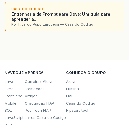
CASA DO CODIGO
Engenharia de Prompt para Devs: Um guia para
aprender a...
Por Ricardo Pupo Larguesa — Casa do Codigo
NAVEGUE
APRENDA
CONHECA O GRUPO
Java
Carreiras Alura
Alura
Geral
Formacoes
Lumina
Front-end
Artigos
FIAP
Mobile
Graduacao FIAP
Casa do Codigo
SQL
Pos-Tech FIAP
Hipsters.tech
JavaScript
Livros Casa do Codigo
PHP