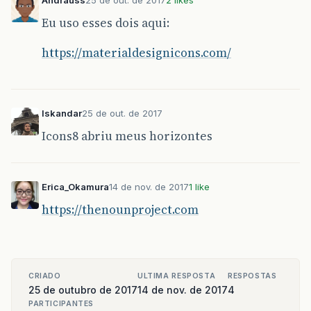
Andrauss
25 de out. de 2017
2 likes
Eu uso esses dois aqui:
https://materialdesignicons.com/
Iskandar
25 de out. de 2017
Icons8 abriu meus horizontes
Erica_Okamura
14 de nov. de 2017
1 like
https://thenounproject.com
CRIADO
ULTIMA RESPOSTA
RESPOSTAS
25 de outubro de 2017
14 de nov. de 2017
4
PARTICIPANTES