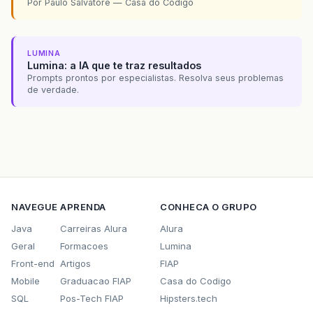
Por Paulo Salvatore — Casa do Codigo
LUMINA
Lumina: a IA que te traz resultados
Prompts prontos por especialistas. Resolva seus problemas
de verdade.
NAVEGUE
APRENDA
CONHECA O GRUPO
Java
Carreiras Alura
Alura
Geral
Formacoes
Lumina
Front-end
Artigos
FIAP
Mobile
Graduacao FIAP
Casa do Codigo
SQL
Pos-Tech FIAP
Hipsters.tech