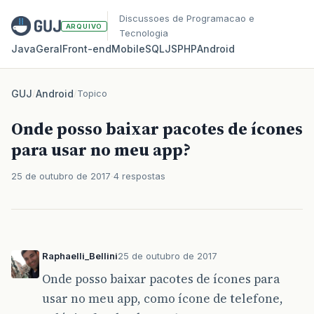
Discussoes de Programacao e
ARQUIVO
Tecnologia
Java
Geral
Front‑end
Mobile
SQL
JS
PHP
Android
GUJ
/
Android
/
Topico
Onde posso baixar pacotes de ícones
para usar no meu app?
25 de outubro de 2017
4 respostas
Raphaelli_Bellini
25 de outubro de 2017
Onde posso baixar pacotes de ícones para
usar no meu app, como ícone de telefone,