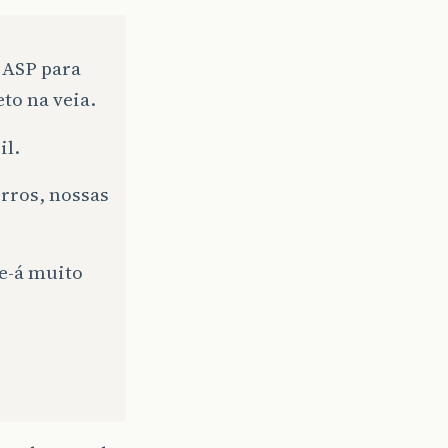
 ASP para
to na veia.
il.
rros, nossas
he-á muito