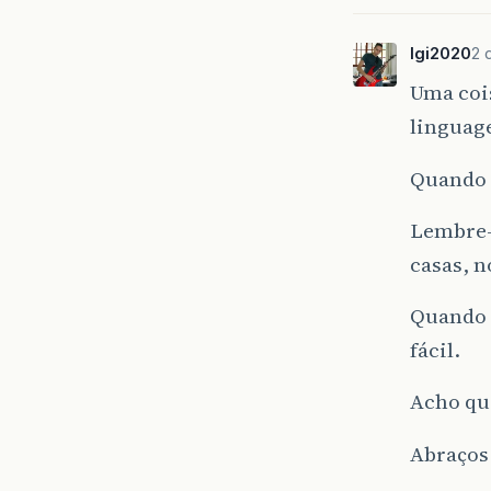
lgi2020
2 
Uma coi
linguag
Quando v
Lembre-
casas, n
Quando v
fácil.
Acho qu
Abraços