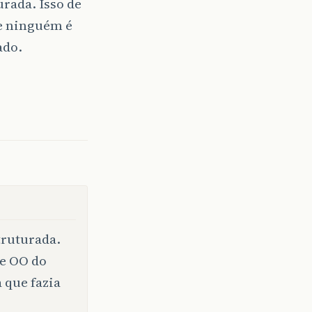
rada. Isso de
e ninguém é
ado.
truturada.
de OO do
 que fazia