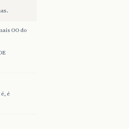
has.
mais OO do
DE
 é, é