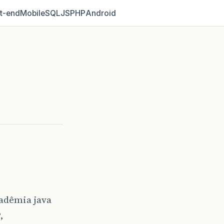
t‑end
Mobile
SQL
JS
PHP
Android
cadêmia java
,