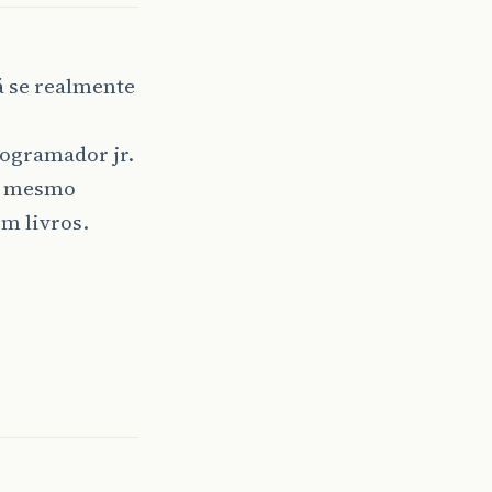
á se realmente
ogramador jr.
rá mesmo
om livros.