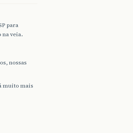
SP para
 na veia.
.
os, nossas
-á muito mais