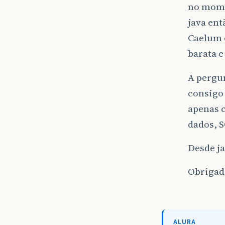
no mome
java ent
Caelum 
barata e
A pergun
consigo
apenas c
dados, 
Desde ja
Obrigad
ALURA