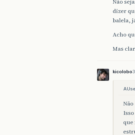
Não sej
dizer q
balela, 
Acho que
Mas clar
kicolobo
3
AUse
Não 
Isso
que 
estr