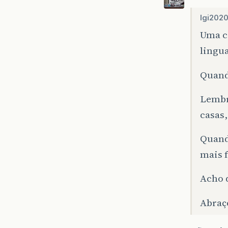
lgi2020
Uma c
lingu
Quando
Lembr
casas,
Quando
mais f
Acho 
Abraç