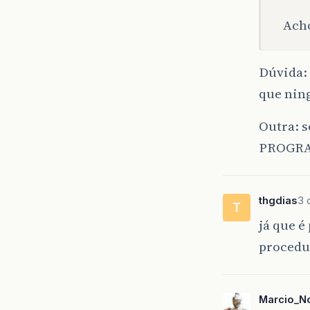
Acho
Dúvida:
que ni
Outra: 
PROGR
thgdias
3 
T
já que é
procedu
Marcio_N