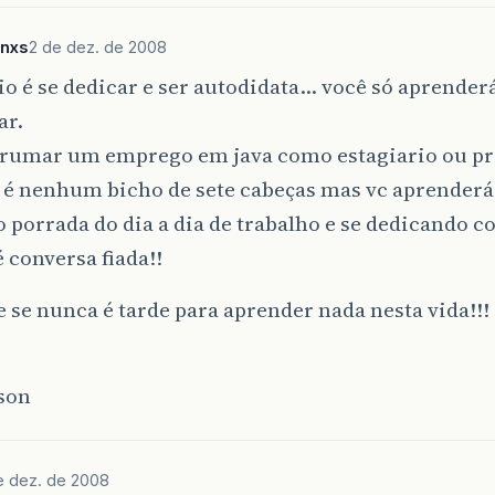
nxs
2 de dez. de 2008
o é se dedicar e ser autodidata… você só aprender
ar.
rrumar um emprego em java como estagiario ou pr
o é nenhum bicho de sete cabeças mas vc aprende
porrada do dia a dia de trabalho e se dedicando c
é conversa fiada!!
 se nunca é tarde para aprender nada nesta vida!!!
son
e dez. de 2008