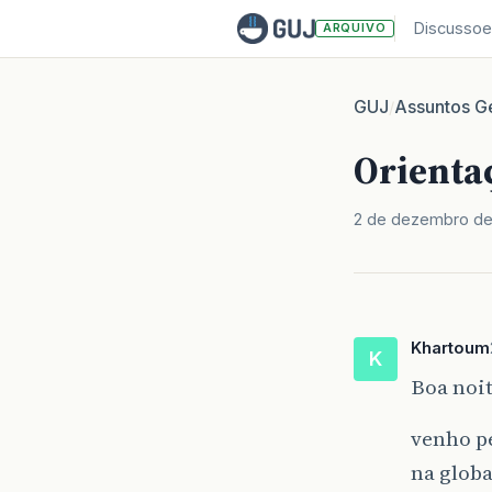
Discussoe
ARQUIVO
GUJ
Assuntos Ge
/
Orientaç
2 de dezembro d
Khartoum
K
Boa noit
venho pe
na globa