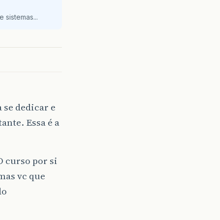
 sistemas...
 se dedicar e
ante. Essa é a
 curso por si
 mas vc que
do