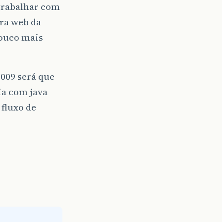
trabalhar com
ara web da
ouco mais
2009 será que
ia com java
 fluxo de