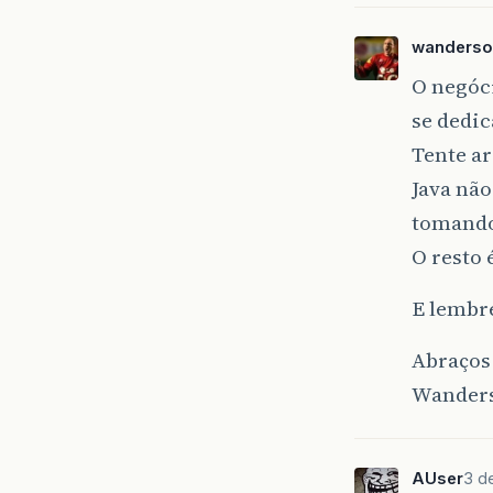
wanderso
O negóci
se dedic
Tente a
Java nã
tomando 
O resto 
E lembre
Abraços
Wander
AUser
3 d