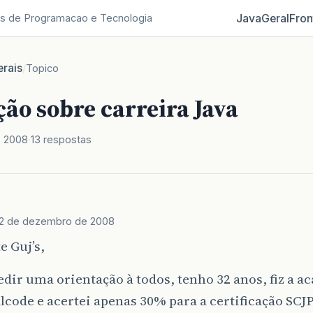
Java
Geral
Fron
s de Programacao e Tecnologia
rais
/
Topico
ão sobre carreira Java
e 2008
13 respostas
2 de dezembro de 2008
e Guj’s,
dir uma orientação à todos, tenho 32 anos, fiz a a
lcode e acertei apenas 30% para a certificação SCJP