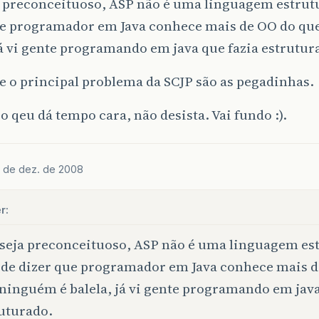
a preconceituoso, ASP não é uma linguagem estrutu
ue programador em Java conhece mais de OO do qu
já vi gente programando em java que fazia estrutur
 o principal problema da SCJP são as pegadinhas.
o qeu dá tempo cara, não desista. Vai fundo :).
 de dez. de 2008
r:
seja preconceituoso, ASP não é uma linguagem es
 de dizer que programador em Java conhece mais 
ninguém é balela, já vi gente programando em java
uturado.