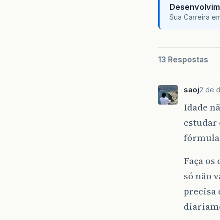
Desenvolvim
Sua Carreira e
13 Respostas
saoj
2 de 
Idade nã
estudar 
fórmul
Faça os 
só não v
precisa
diariam