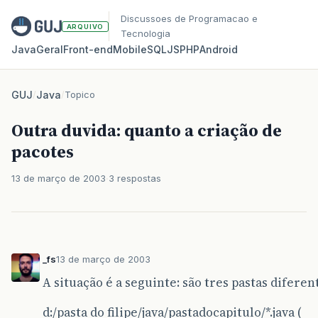
Discussoes de Programacao e
ARQUIVO
Tecnologia
Java
Geral
Front‑end
Mobile
SQL
JS
PHP
Android
GUJ
/
Java
/
Topico
Outra duvida: quanto a criação de
pacotes
13 de março de 2003
3 respostas
_fs
13 de março de 2003
A situação é a seguinte: são tres pastas diferen
d:/pasta do filipe/java/pastadocapitulo/*.java (