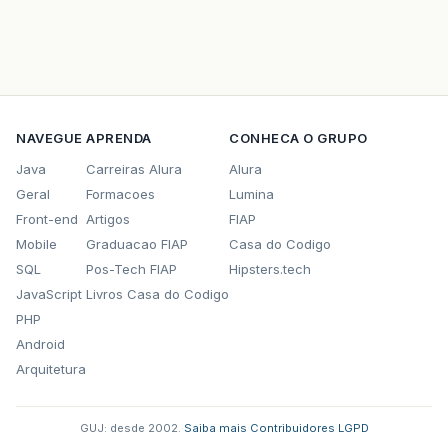
NAVEGUE
APRENDA
CONHECA O GRUPO
Java
Carreiras Alura
Alura
Geral
Formacoes
Lumina
Front-end
Artigos
FIAP
Mobile
Graduacao FIAP
Casa do Codigo
SQL
Pos-Tech FIAP
Hipsters.tech
JavaScript
Livros Casa do Codigo
PHP
Android
Arquitetura
GUJ: desde 2002.
·
Saiba mais
·
Contribuidores
·
LGPD