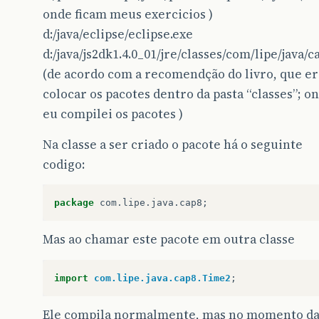
onde ficam meus exercicios )
d:/java/eclipse/eclipse.exe
d:/java/js2dk1.4.0_01/jre/classes/com/lipe/java/c
(de acordo com a recomendção do livro, que er
colocar os pacotes dentro da pasta “classes”; o
eu compilei os pacotes )
Na classe a ser criado o pacote há o seguinte
codigo:
package
com
.
lipe
.
java
.
cap8
;
Mas ao chamar este pacote em outra classe
import
com.lipe.java.cap8.Time2
;
Ele compila normalmente, mas no momento d