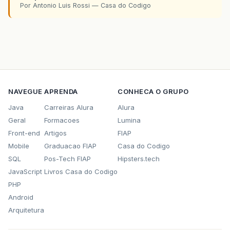
Por Antonio Luis Rossi — Casa do Codigo
NAVEGUE
APRENDA
CONHECA O GRUPO
Java
Carreiras Alura
Alura
Geral
Formacoes
Lumina
Front-end
Artigos
FIAP
Mobile
Graduacao FIAP
Casa do Codigo
SQL
Pos-Tech FIAP
Hipsters.tech
JavaScript
Livros Casa do Codigo
PHP
Android
Arquitetura