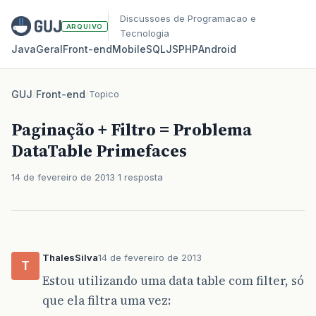
Discussoes de Programacao e
ARQUIVO
Tecnologia
Java
Geral
Front‑end
Mobile
SQL
JS
PHP
Android
GUJ
/
Front-end
/
Topico
Paginação + Filtro = Problema
DataTable Primefaces
14 de fevereiro de 2013
1 resposta
ThalesSilva
14 de fevereiro de 2013
T
Estou utilizando uma data table com filter, só
que ela filtra uma vez: