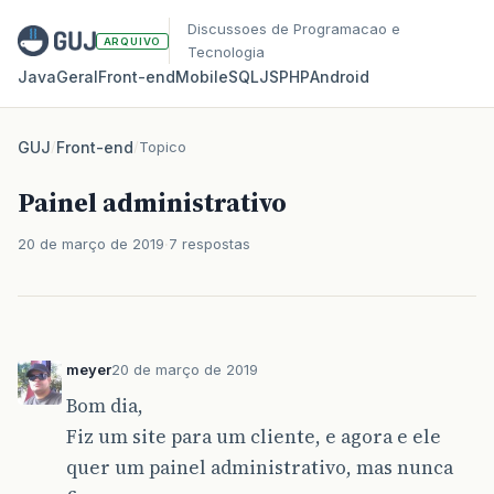
Discussoes de Programacao e
ARQUIVO
Tecnologia
Java
Geral
Front‑end
Mobile
SQL
JS
PHP
Android
GUJ
/
Front-end
/
Topico
Painel administrativo
20 de março de 2019
7 respostas
meyer
20 de março de 2019
Bom dia,
Fiz um site para um cliente, e agora e ele
quer um painel administrativo, mas nunca