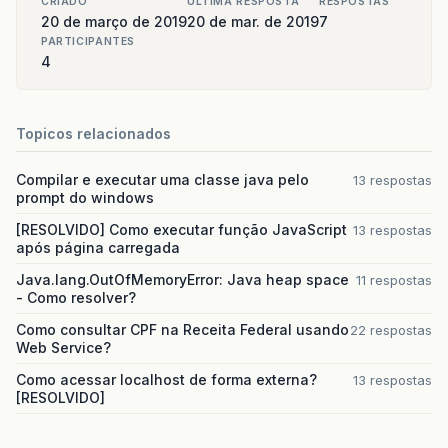
CRIADO
ULTIMA RESPOSTA
RESPOSTAS
20 de março de 2019
20 de mar. de 2019
7
PARTICIPANTES
4
Topicos relacionados
Compilar e executar uma classe java pelo
13 respostas
prompt do windows
[RESOLVIDO] Como executar função JavaScript
13 respostas
após página carregada
Java.lang.OutOfMemoryError: Java heap space
11 respostas
- Como resolver?
Como consultar CPF na Receita Federal usando
22 respostas
Web Service?
Como acessar localhost de forma externa?
13 respostas
[RESOLVIDO]