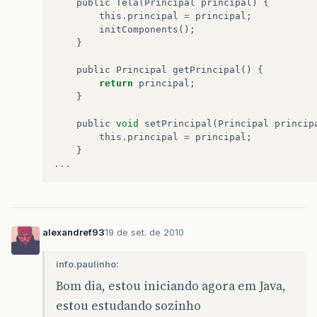
public
Tela
(
Principal
principal
)
{
this
.
principal
=
principal
;
initComponents
();
}
public
Principal
getPrincipal
()
{
return
principal
;
}
public
void
setPrincipal
(
Principal
princip
this
.
principal
=
principal
;
}
...
alexandref93
19 de set. de 2010
info.paulinho:
Bom dia, estou iniciando agora em Java,
estou estudando sozinho