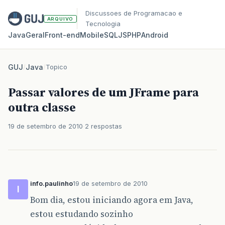
Discussoes de Programacao e
ARQUIVO
Tecnologia
Java
Geral
Front‑end
Mobile
SQL
JS
PHP
Android
GUJ
/
Java
/
Topico
Passar valores de um JFrame para
outra classe
19 de setembro de 2010
2 respostas
info.paulinho
19 de setembro de 2010
I
Bom dia, estou iniciando agora em Java,
estou estudando sozinho