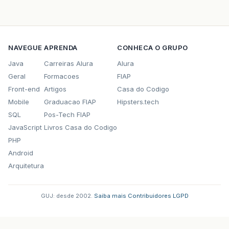
NAVEGUE
APRENDA
CONHECA O GRUPO
Java
Carreiras Alura
Alura
Geral
Formacoes
FIAP
Front-end
Artigos
Casa do Codigo
Mobile
Graduacao FIAP
Hipsters.tech
SQL
Pos-Tech FIAP
JavaScript
Livros Casa do Codigo
PHP
Android
Arquitetura
GUJ: desde 2002.
·
Saiba mais
·
Contribuidores
·
LGPD