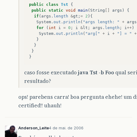
public
class
Tst
{
public
static
void
main
(
String
[]
args
)
{
if
(
args
.
length
&
gt
;
=
2
){
System
.
out
.
println
(
"args length: "
+
args
for
(
int
i
=
0
;
i
&
lt
;
args
.
length
;
i
++
)
System
.
out
.
println
(
"arg["
+
i
+
"] = "
+
}
}
}
}
caso fosse executado
java Tst -b Foo
qual seri
resultado?
ops! parebens carra! boa pergunta ehehe! um d
certified!! uhauh!
Anderson_Leite
4 de mai. de 2006