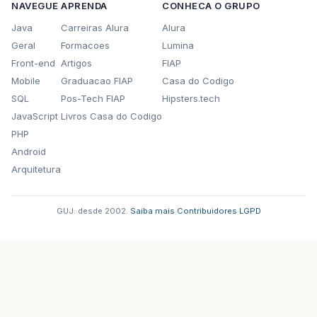
NAVEGUE
APRENDA
CONHECA O GRUPO
Java
Carreiras Alura
Alura
Geral
Formacoes
Lumina
Front-end
Artigos
FIAP
Mobile
Graduacao FIAP
Casa do Codigo
SQL
Pos-Tech FIAP
Hipsters.tech
JavaScript
Livros Casa do Codigo
PHP
Android
Arquitetura
GUJ: desde 2002.
·
Saiba mais
·
Contribuidores
·
LGPD