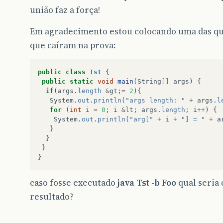
união faz a força!
Em agradecimento estou colocando uma das q
que caíram na prova:
public
class
Tst
{
public
static
void
main
(
String
[]
args
)
{
if
(
args
.
length
&
gt
;
=
2
){
System
.
out
.
println
(
"args length: "
+
args
.
l
for
(
int
i
=
0
;
i
&
lt
;
args
.
length
;
i
++
)
{
System
.
out
.
println
(
"arg["
+
i
+
"] = "
+
a
}
}
}
}
caso fosse executado
java Tst -b Foo
qual seria 
resultado?