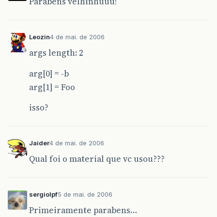
Parabéns velhinhuuu!
Leozin
4 de mai. de 2006
args length: 2
arg[0] = -b
arg[1] = Foo
isso?
Jaider
4 de mai. de 2006
Qual foi o material que vc usou???
sergiolpf
5 de mai. de 2006
Primeiramente parabens…