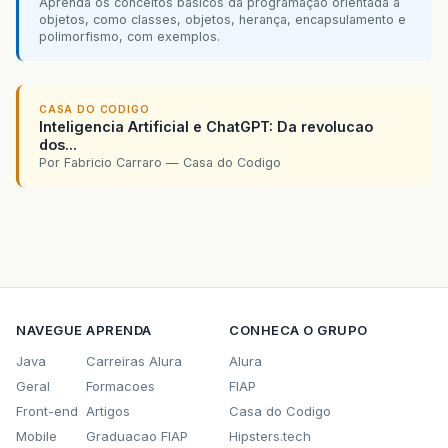
Aprenda os conceitos básicos da programação orientada a
objetos, como classes, objetos, herança, encapsulamento e
polimorfismo, com exemplos.
CASA DO CODIGO
Inteligencia Artificial e ChatGPT: Da revolucao
dos...
Por Fabricio Carraro — Casa do Codigo
NAVEGUE
APRENDA
CONHECA O GRUPO
Java
Carreiras Alura
Alura
Geral
Formacoes
FIAP
Front-end
Artigos
Casa do Codigo
Mobile
Graduacao FIAP
Hipsters.tech