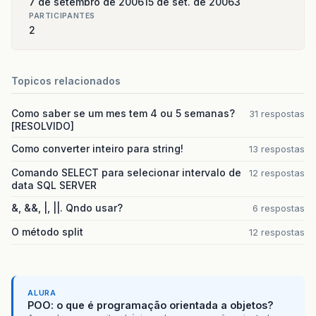
7 de setembro de 2006
15 de set. de 2006
3
PARTICIPANTES
2
Topicos relacionados
Como saber se um mes tem 4 ou 5 semanas?
31 respostas
[RESOLVIDO]
Como converter inteiro para string!
13 respostas
Comando SELECT para selecionar intervalo de
12 respostas
data SQL SERVER
&, &&, |, ||. Qndo usar?
6 respostas
O método split
12 respostas
ALURA
POO: o que é programação orientada a objetos?