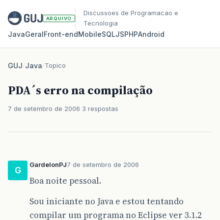
Discussoes de Programacao e
ARQUIVO
Tecnologia
Java
Geral
Front‑end
Mobile
SQL
JS
PHP
Android
GUJ
/
Java
/
Topico
PDA´s erro na compilação
7 de setembro de 2006
3 respostas
GardelonPJ
7 de setembro de 2006
G
Boa noite pessoal.
Sou iniciante no Java e estou tentando
compilar um programa no Eclipse ver 3.1.2