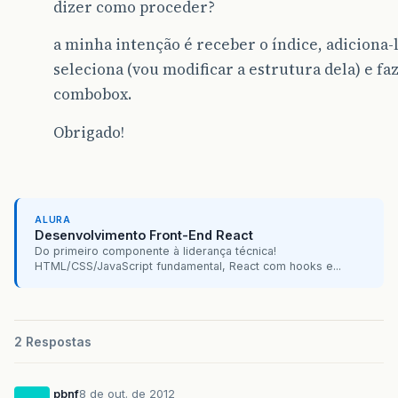
dizer como proceder?
}
a minha intenção é receber o índice, adiciona
//fim da tabela
$xml
.=
"</dados>"
;
seleciona (vou modificar a estrutura dela) e 
}
combobox.
Obrigado!
echo
$xml
;
mysql_close
(
$conn
);
exit
();
?>
ALURA
Desenvolvimento Front-End React
Do primeiro componente à liderança técnica!
HTML/CSS/JavaScript fundamental, React com hooks e...
2 Respostas
pbnf
8 de out. de 2012