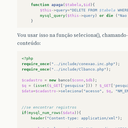
function
apaga
(
$tabela
,
$id
){
$this
->
query
=
"DELETE FROM 
$tabela
 WHER
mysql_query
(
$this
->
query
)
or
die
(
"Nao
}
function
altera
(
$tabela
,
$alteracao
,
$id
){
Vou usar isso na função seleciona(), chamando
$this
->
query
=
"UPDATE 
$tabela
 SET 
$alte
conteúdo:
mysql_query
(
$this
->
query
)
or
die
(
"Nao
}
}
<?php
?>
require_once
(
"../include/conexao.inc.php"
);
require_once
(
"../include/Clbanco.php"
);
$cadastro
=
new
banco
(
$conn
,
$db
);
$q
=
(
isset
(
$_GET
[
'pesquisa'
]))
?
$_GET
[
'pesqu
$data
=
$cadastro
->
seleciona
(
"acesso"
,
$q
,
"NM_E
//se encontrar registros    
if
(
mysql_num_rows
(
$data
)){
header
(
"Content-type: application/xml"
);