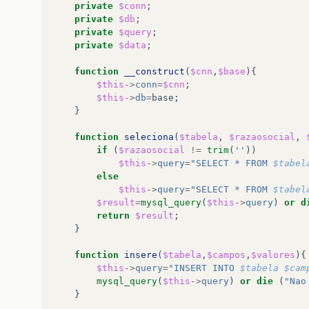
private
$conn
;
private
$db
;
private
$query
;
private
$data
;
function
__construct
(
$cnn
,
$base
){
$this
->
conn
=
$cnn
;
$this
->
db
=
base
;
}
function
seleciona
(
$tabela
,
$razaosocial
,
if
(
$razaosocial
!=
trim
(
''
))
$this
->
query
=
"SELECT * FROM 
$tabel
else
$this
->
query
=
"SELECT * FROM 
$tabel
$result
=
mysql_query
(
$this
->
query
)
or
d
return
$result
;
}
function
insere
(
$tabela
,
$campos
,
$valores
){
$this
->
query
=
"INSERT INTO 
$tabela
$cam
mysql_query
(
$this
->
query
)
or
die
(
"Nao
}