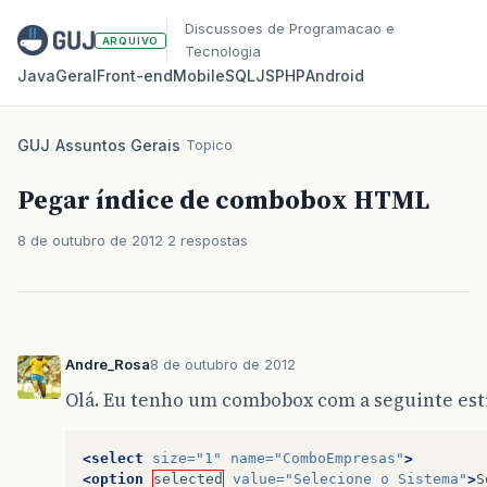
Discussoes de Programacao e
ARQUIVO
Tecnologia
Java
Geral
Front‑end
Mobile
SQL
JS
PHP
Android
GUJ
/
Assuntos Gerais
/
Topico
Pegar índice de combobox HTML
8 de outubro de 2012
2 respostas
Andre_Rosa
8 de outubro de 2012
Olá. Eu tenho um combobox com a seguinte est
<select
size=
"1"
name=
"ComboEmpresas"
>
<option
selected
value=
"Selecione o Sistema"
>
S