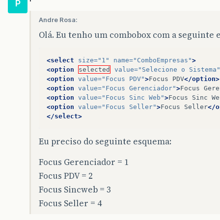
P
Andre Rosa:
Olá. Eu tenho um combobox com a seguinte e
<select
size=
"1"
name=
"ComboEmpresas"
>
<option
selected
value=
"Selecione o Sistema
<option
value=
"Focus PDV"
>
Focus
PDV
</option>
<option
value=
"Focus Gerenciador"
>
Focus
Gere
<option
value=
"Focus Sinc Web"
>
Focus
Sinc
We
<option
value=
"Focus Seller"
>
Focus
Seller
</o
</select>
Eu preciso do seguinte esquema:
Focus Gerenciador = 1
Focus PDV = 2
Focus Sincweb = 3
Focus Seller = 4