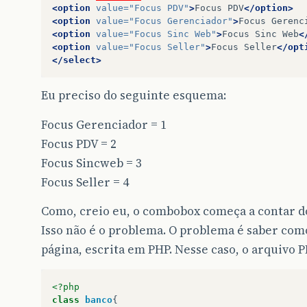
<option
value=
"Focus PDV"
>
Focus
PDV
</option>
<option
value=
"Focus Gerenciador"
>
Focus
Gerenc
<option
value=
"Focus Sinc Web"
>
Focus
Sinc
Web
<
<option
value=
"Focus Seller"
>
Focus
Seller
</opt
</select>
Eu preciso do seguinte esquema:
Focus Gerenciador = 1
Focus PDV = 2
Focus Sincweb = 3
Focus Seller = 4
Como, creio eu, o combobox começa a contar do
Isso não é o problema. O problema é saber como
página, escrita em PHP. Nesse caso, o arquivo P
<?php
class
banco
{