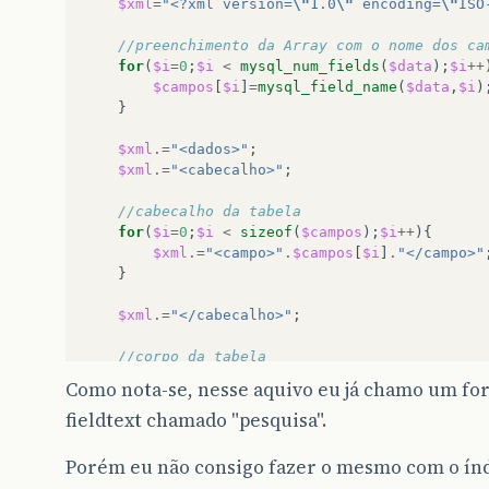
$xml
=
"<?xml version=
\"
1.0
\"
 encoding=
\"
ISO
//preenchimento da Array com o nome dos ca
for
(
$i
=
0
;
$i
<
mysql_num_fields
(
$data
);
$i
++
$campos
[
$i
]
=
mysql_field_name
(
$data
,
$i
)
}
$xml
.=
"<dados>"
;
$xml
.=
"<cabecalho>"
;
//cabecalho da tabela
for
(
$i
=
0
;
$i
<
sizeof
(
$campos
);
$i
++
){
$xml
.=
"<campo>"
.
$campos
[
$i
]
.
"</campo>"
}
$xml
.=
"</cabecalho>"
;
//corpo da tabela
while
(
$row
=
mysql_fetch_object
(
$data
)){
Como nota-se, nesse aquivo eu já chamo um fo
$xml
.=
"<registro>"
;
fieldtext chamado "pesquisa".
for
(
$i
=
0
;
$i
<
sizeof
(
$campos
);
$i
++
){
$xml
.=
"<item>"
.
$row
->
$campos
[
$i
]
.
"
}
Porém eu não consigo fazer o mesmo com o ín
$xml
.=
"</registro>"
;