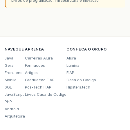
Livros de programacao, infraestrutura e inovacao
NAVEGUE
APRENDA
CONHECA O GRUPO
Java
Carreiras Alura
Alura
Geral
Formacoes
Lumina
Front-end
Artigos
FIAP
Mobile
Graduacao FIAP
Casa do Codigo
SQL
Pos-Tech FIAP
Hipsters.tech
JavaScript
Livros Casa do Codigo
PHP
Android
Arquitetura