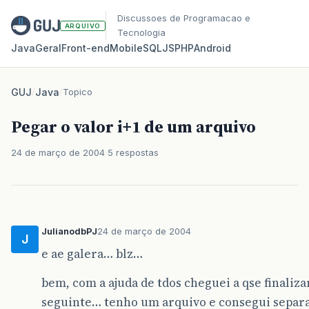
Discussoes de Programacao e
ARQUIVO
Tecnologia
Java
Geral
Front‑end
Mobile
SQL
JS
PHP
Android
GUJ
/
Java
/
Topico
Pegar o valor i+1 de um arquivo
24 de março de 2004
5 respostas
JulianodbPJ
24 de março de 2004
J
e ae galera… blz…
bem, com a ajuda de tdos cheguei a qse finaliza
seguinte… tenho um arquivo e consegui separa