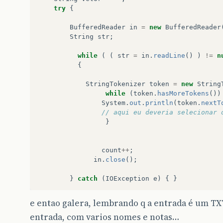
try
{
BufferedReader
in
=
new
BufferedReader
String
str
;
while
(
(
str
=
in
.
readLine
()
)
!=
n
{
StringTokenizer
token
=
new
String
while
(
token
.
hasMoreTokens
())
System
.
out
.
println
(
token
.
nextT
// aqui eu deveria selecionar 
}
count
++
;
in
.
close
();
}
catch
(
IOException
e
)
{
}
}
e entao galera, lembrando q a entrada é um T
}
entrada, com varios nomes e notas…