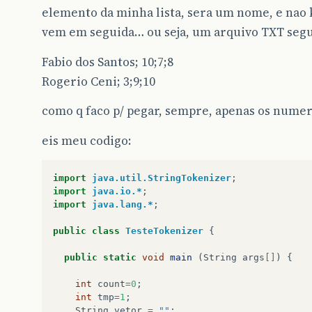
elemento da minha lista, sera um nome, e nao
vem em seguida… ou seja, um arquivo TXT segu
Fabio dos Santos; 10;7;8
Rogerio Ceni; 3;9;10
como q faco p/ pegar, sempre, apenas os numer
eis meu codigo:
import
java.util.StringTokenizer
;
import
java.io.*
;
import
java.lang.*
;
public
class
TesteTokenizer
{
public
static
void
main
(
String
args
[]
)
{
int
count
=
0
;
int
tmp
=
1
;
String
vetor
=
""
;