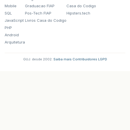
Mobile
Graduacao FIAP
Casa do Codigo
SQL
Pos-Tech FIAP
Hipsters.tech
JavaScript
Livros Casa do Codigo
PHP
Android
Arquitetura
GUJ: desde 2002.
·
Saiba mais
·
Contribuidores
·
LGPD