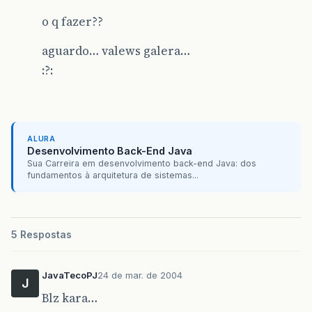
o q fazer??
aguardo… valews galera…
:?:
ALURA
Desenvolvimento Back-End Java
Sua Carreira em desenvolvimento back-end Java: dos
fundamentos à arquitetura de sistemas...
5 Respostas
JavaTecoPJ
24 de mar. de 2004
J
Blz kara…