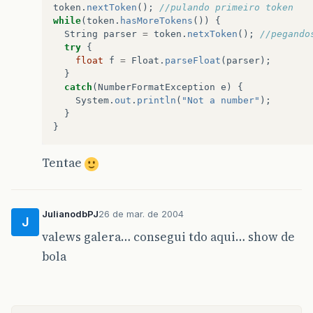
token
.
nextToken
();
//pulando primeiro token
while
(
token
.
hasMoreTokens
())
{
String
parser
=
token
.
netxToken
();
//pegando
try
{
float
f
=
Float
.
parseFloat
(
parser
);
}
catch
(
NumberFormatException
e
)
{
System
.
out
.
println
(
"Not a number"
);
}
}
Tentae
JulianodbPJ
26 de mar. de 2004
J
valews galera… consegui tdo aqui… show de
bola