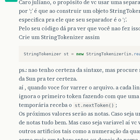
Caro juliano, o propósito de vc usar uma separ
por ‘;’ é que ao construir um objeto StringToke
especifica pra ele que seu separador é o ‘;’.
Pelo seu código dá pra ver que você nao fez isso
Crie um StringTokenizer assim
StringTokenizer
st
=
new
StringTokenizer
(
in
.
re
ps.: nao tenho certeza da sintaxe, mas procure
da Sun pra ter certeza.
aí , quando voce for varrer o arquivo. a cada li
ignora o primeiro token fazendo com que uma 
temporária receba o
;
st.nextToken()
Os próximos valores serão as notas. Caso seja 
de notas tudo bem. Mas caso seja variavel aí vc 
outros artificios tais como a numeração da qua
como mais um token: antes ou depois do nome 