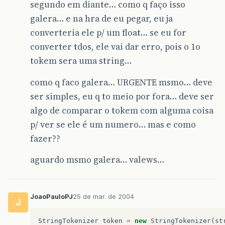
segundo em diante… como q faço isso
galera… e na hra de eu pegar, eu ja
converteria ele p/ um float… se eu for
converter tdos, ele vai dar erro, pois o 1o
tokem sera uma string…
como q faco galera… URGENTE msmo… deve
ser simples, eu q to meio por fora… deve ser
algo de comparar o tokem com alguma coisa
p/ ver se ele é um numero… mas e como
fazer??
aguardo msmo galera… valews…
JoaoPauloPJ
25 de mar. de 2004
J
StringTokenizer
token
=
new
StringTokenizer
(
st