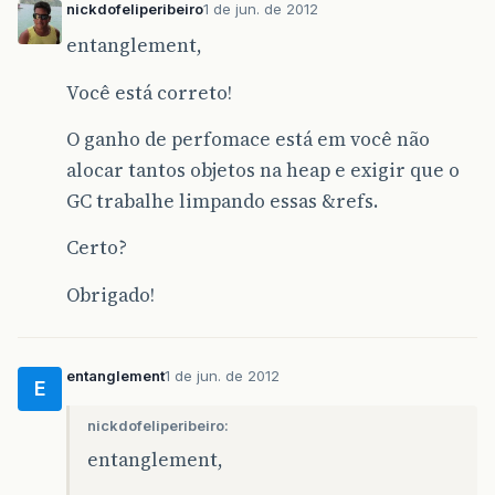
nickdofeliperibeiro
1 de jun. de 2012
it
entanglement,
br
}
}
Você está correto!
}
}
O ganho de perfomace está em você não
}
alocar tantos objetos na heap e exigir que o
}
}
GC trabalhe limpando essas &refs.
}
}
Certo?
}
}
Obrigado!
entanglement
1 de jun. de 2012
E
nickdofeliperibeiro:
entanglement,