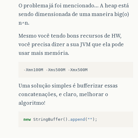
br
O problema já foi mencionado… A heap está
}
sendo dimensionada de uma maneira big(o)
}
}
n^n.
}
}
Mesmo você tendo bons recursos de HW,
}
você precisa dizer a sua JVM que ela pode
}
}
usar mais memória.
}
}
}
-
Xmn100M
-
Xms500M
-
Xmx500M
Uma solução simples é bufferizar essas
concatenações, e claro, melhorar o
algoritmo!
new
StringBuffer
().
append
(
""
);