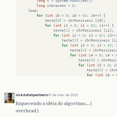
long
t
=
System
.
nanoTime
();
long
iteracoes
=
0
;
loop
:
for
(
int
i0
=
0
;
i0
<
62
;
i0
++
)
{
teste
[
0
]
=
chrPossiveis
[
i0
]
;
for
(
int
i1
=
0
;
i1
<
62
;
i1
++
)
{
teste
[
1
]
=
chrPossiveis
[
i1
]
;
for
(
int
i2
=
0
;
i2
<
62
;
i2
++
teste
[
2
]
=
chrPossiveis
[
i
for
(
int
i3
=
0
;
i3
<
62
;
teste
[
3
]
=
chrPossivei
for
(
int
i4
=
0
;
i4
<
teste
[
4
]
=
chrPoss
for
(
int
i5
=
0
;
i
teste
[
5
]
=
chr
for
(
int
i6
=
teste
[
6
]
=
for
(
int
i
teste
[
nickdofeliperibeiro
31 de mai. de 2012
iterac
if
(
Ar
Esquecendo a idéia do algortimo… (
Sy
overhead )
+
it