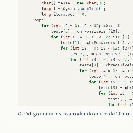
char
[]
teste
=
new
char
[
8
]
;
long
t
=
System
.
nanoTime
();
long
iteracoes
=
0
;
loop
:
for
(
int
i0
=
0
;
i0
<
62
;
i0
++
)
{
teste
[
0
]
=
chrPossiveis
[
i0
]
;
for
(
int
i1
=
0
;
i1
<
62
;
i1
++
)
{
teste
[
1
]
=
chrPossiveis
[
i1
]
;
for
(
int
i2
=
0
;
i2
<
62
;
i2
++
teste
[
2
]
=
chrPossiveis
[
i
for
(
int
i3
=
0
;
i3
<
62
;
teste
[
3
]
=
chrPossivei
for
(
int
i4
=
0
;
i4
<
teste
[
4
]
=
chrPoss
for
(
int
i5
=
0
;
i
teste
[
5
]
=
chr
for
(
int
i6
=
teste
[
6
]
=
for
(
int
i
teste
[
O código acima estava rodando cerca de 20 mi
iterac
if
(
se
Sy
+