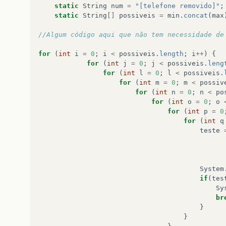
static
String
num
=
"[telefone removido]"
;
static
String
[]
possiveis
=
min
.
concat
(
max
//Algum código aqui que não tem necessidade de
for
(
int
i
=
0
;
i
<
possiveis
.
length
;
i
++
)
{
for
(
int
j
=
0
;
j
<
possiveis
.
leng
for
(
int
l
=
0
;
l
<
possiveis
.
for
(
int
m
=
0
;
m
<
possiv
for
(
int
n
=
0
;
n
<
po
for
(
int
o
=
0
;
o
for
(
int
p
=
0
for
(
int
q
teste
System
if
(
tes
Sy
br
}
}