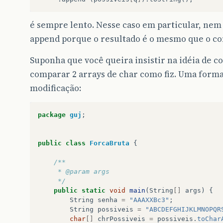
é sempre lento. Nesse caso em particular, nem 
append porque o resultado é o mesmo que o com
Suponha que você queira insistir na idéia de c
comparar 2 arrays de char como fiz. Uma forma 
modificação:
package
guj
;
public
class
ForcaBruta
{
/**
     * @param args
     */
public
static
void
main
(
String
[]
args
)
{
String
senha
=
"AAAXXBc3"
;
String
possiveis
=
"ABCDEFGHIJKLMNOPQR
char
[]
chrPossiveis
=
possiveis
.
toChar