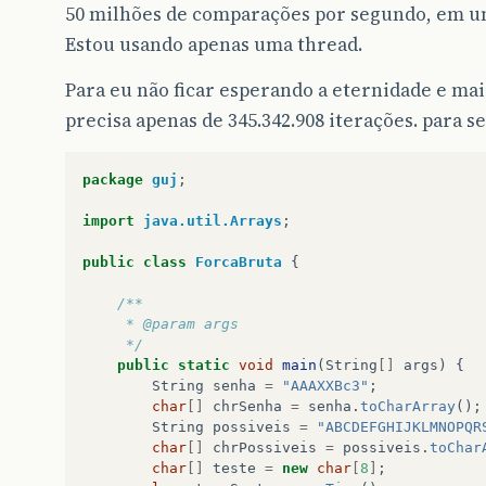
50 milhões de comparações por segundo, em u
Estou usando apenas uma thread.
Para eu não ficar esperando a eternidade e m
precisa apenas de 345.342.908 iterações. para s
package
guj
;
import
java.util.Arrays
;
public
class
ForcaBruta
{
/**
     * @param args
     */
public
static
void
main
(
String
[]
args
)
{
String
senha
=
"AAAXXBc3"
;
char
[]
chrSenha
=
senha
.
toCharArray
();
String
possiveis
=
"ABCDEFGHIJKLMNOPQR
char
[]
chrPossiveis
=
possiveis
.
toChar
char
[]
teste
=
new
char
[
8
]
;