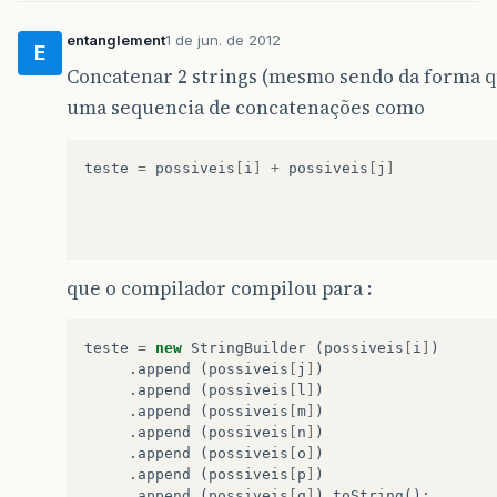
entanglement
1 de jun. de 2012
E
Concatenar 2 strings (mesmo sendo da forma q
uma sequencia de concatenações como
teste
=
possiveis
[
i
]
+
possiveis
[
j
]
que o compilador compilou para :
teste
=
new
StringBuilder
(
possiveis
[
i
]
)
.
append
(
possiveis
[
j
]
)
.
append
(
possiveis
[
l
]
)
.
append
(
possiveis
[
m
]
)
.
append
(
possiveis
[
n
]
)
.
append
(
possiveis
[
o
]
)
.
append
(
possiveis
[
p
]
)
.
append
(
possiveis
[
q
]
).
toString
();