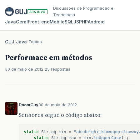
Discussoes de Programacao e
ARQUIVO
Tecnologia
Java
Geral
Front‑end
Mobile
SQL
JS
PHP
Android
GUJ
/
Java
/
Topico
Performace em métodos
30 de maio de 2012
25 respostas
DoomGuy
30 de maio de 2012
Senhores segue o código abaixo:
static
String
min
=
"abcdefghijklmnopqrstuvwxy
static
String
max
=
min
.
toUpperCase
();