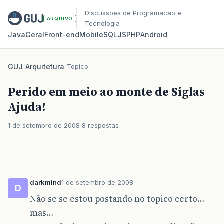
Discussoes de Programacao e
ARQUIVO
Tecnologia
Java
Geral
Front‑end
Mobile
SQL
JS
PHP
Android
GUJ
/
Arquitetura
/
Topico
Perido em meio ao monte de Siglas
Ajuda!
1 de setembro de 2008
8 respostas
darkmind
1 de setembro de 2008
D
Não se se estou postando no topico certo…
mas…