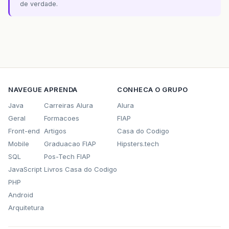
de verdade.
NAVEGUE
APRENDA
CONHECA O GRUPO
Java
Carreiras Alura
Alura
Geral
Formacoes
FIAP
Front-end
Artigos
Casa do Codigo
Mobile
Graduacao FIAP
Hipsters.tech
SQL
Pos-Tech FIAP
JavaScript
Livros Casa do Codigo
PHP
Android
Arquitetura