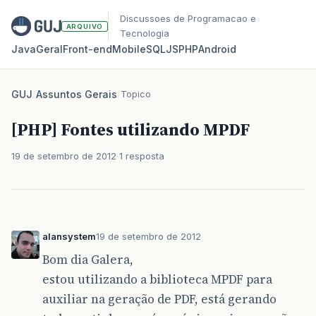
Discussoes de Programacao e
ARQUIVO
Tecnologia
Java
Geral
Front‑end
Mobile
SQL
JS
PHP
Android
GUJ
/
Assuntos Gerais
/
Topico
[PHP] Fontes utilizando MPDF
19 de setembro de 2012
1 resposta
alansystem
19 de setembro de 2012
Bom dia Galera,
estou utilizando a biblioteca MPDF para
auxiliar na geração de PDF, está gerando