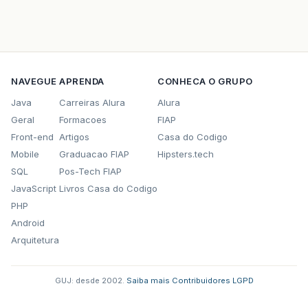
NAVEGUE
APRENDA
CONHECA O GRUPO
Java
Carreiras Alura
Alura
Geral
Formacoes
FIAP
Front-end
Artigos
Casa do Codigo
Mobile
Graduacao FIAP
Hipsters.tech
SQL
Pos-Tech FIAP
JavaScript
Livros Casa do Codigo
PHP
Android
Arquitetura
GUJ: desde 2002.
·
Saiba mais
·
Contribuidores
·
LGPD