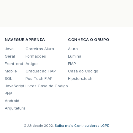
NAVEGUE
APRENDA
CONHECA O GRUPO
Java
Carreiras Alura
Alura
Geral
Formacoes
Lumina
Front-end
Artigos
FIAP
Mobile
Graduacao FIAP
Casa do Codigo
SQL
Pos-Tech FIAP
Hipsters.tech
JavaScript
Livros Casa do Codigo
PHP
Android
Arquitetura
GUJ: desde 2002.
·
Saiba mais
·
Contribuidores
·
LGPD