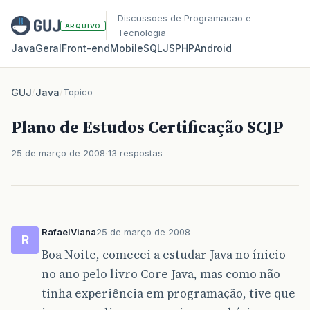
Discussoes de Programacao e
ARQUIVO
Tecnologia
Java
Geral
Front‑end
Mobile
SQL
JS
PHP
Android
GUJ
/
Java
/
Topico
Plano de Estudos Certificação SCJP
25 de março de 2008
13 respostas
RafaelViana
25 de março de 2008
R
Boa Noite, comecei a estudar Java no ínicio
no ano pelo livro Core Java, mas como não
tinha experiência em programação, tive que