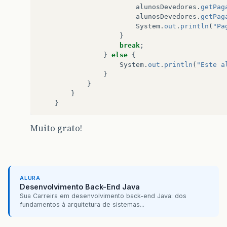
alunosDevedores
.
getPag
alunosDevedores
.
getPag
System
.
out
.
println
(
"Pa
}
break
;
}
else
{
System
.
out
.
println
(
"Este a
}
}
}
}
Muito grato!
ALURA
Desenvolvimento Back-End Java
Sua Carreira em desenvolvimento back-end Java: dos
fundamentos à arquitetura de sistemas...