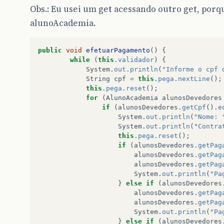
Obs.: Eu usei um get acessando outro get, porq
alunoAcademia.
public
void
efetuarPagamento
()
{
while
(
this
.
validador
)
{
System
.
out
.
println
(
"Informe o cpf 
String
cpf
=
this
.
pega
.
nextLine
();
this
.
pega
.
reset
();
for
(
AlunoAcademia
alunosDevedores
if
(
alunosDevedores
.
getCpf
().
e
System
.
out
.
println
(
"Nome: 
System
.
out
.
println
(
"Contra
this
.
pega
.
reset
();
if
(
alunosDevedores
.
getPag
alunosDevedores
.
getPag
alunosDevedores
.
getPag
System
.
out
.
println
(
"Pa
}
else
if
(
alunosDevedores
alunosDevedores
.
getPag
alunosDevedores
.
getPag
System
.
out
.
println
(
"Pa
}
else
if
(
alunosDevedores