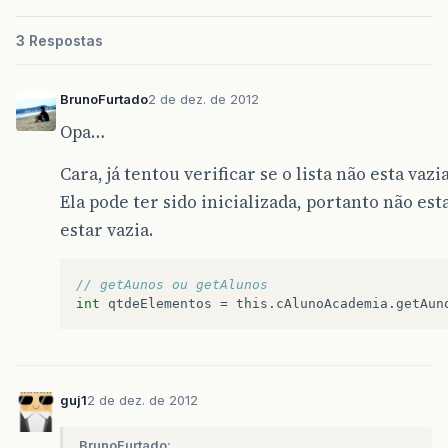
3 Respostas
BrunoFurtado
2 de dez. de 2012
Opa…
Cara, já tentou verificar se o lista não esta vazi
Ela pode ter sido inicializada, portanto não es
estar vazia.
// getAunos ou getAlunos
int
qtdeElementos
=
this
.
cAlunoAcademia
.
getAun
guj1
2 de dez. de 2012
BrunoFurtado: