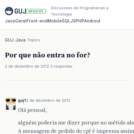
Discussoes de Programacao e
ARQUIVO
Tecnologia
Java
Geral
Front‑end
Mobile
SQL
JS
PHP
Android
GUJ
/
Java
/
Topico
Por que não entra no for?
2 de dezembro de 2012
3 respostas
guj1
2 de dezembro de 2012
Olá pessoal,
alguém poderia me dizer porque no métido aba
A mensagem de pedido do cpf é impressa assim 