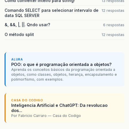
Como converter inteiro para string!
13 respostas
Comando SELECT para selecionar intervalo de
12 respostas
data SQL SERVER
&, &&, |, ||. Qndo usar?
6 respostas
O método split
12 respostas
ALURA
POO: o que é programação orientada a objetos?
Aprenda os conceitos básicos da programação orientada a
objetos, como classes, objetos, herança, encapsulamento e
polimorfismo, com exemplos.
CASA DO CODIGO
Inteligencia Artificial e ChatGPT: Da revolucao
dos...
Por Fabricio Carraro — Casa do Codigo