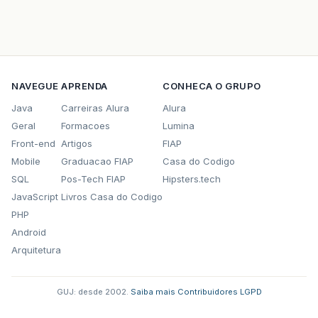
NAVEGUE
APRENDA
CONHECA O GRUPO
Java
Carreiras Alura
Alura
Geral
Formacoes
Lumina
Front-end
Artigos
FIAP
Mobile
Graduacao FIAP
Casa do Codigo
SQL
Pos-Tech FIAP
Hipsters.tech
JavaScript
Livros Casa do Codigo
PHP
Android
Arquitetura
GUJ: desde 2002.
·
Saiba mais
·
Contribuidores
·
LGPD