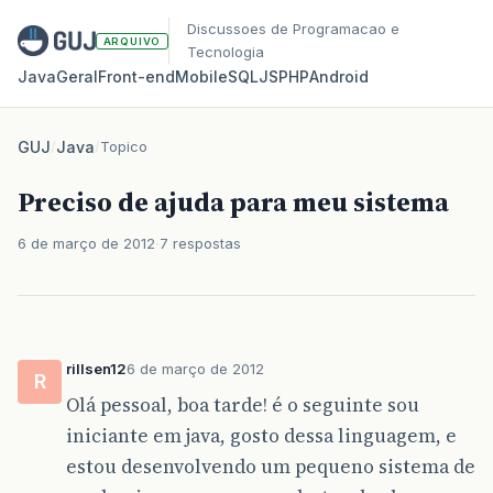
Discussoes de Programacao e
ARQUIVO
Tecnologia
Java
Geral
Front‑end
Mobile
SQL
JS
PHP
Android
GUJ
/
Java
/
Topico
Preciso de ajuda para meu sistema
6 de março de 2012
7 respostas
rillsen12
6 de março de 2012
R
Olá pessoal, boa tarde! é o seguinte sou
iniciante em java, gosto dessa linguagem, e
estou desenvolvendo um pequeno sistema de