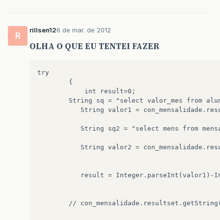
rillsen12
6 de mar. de 2012
R
OLHA O QUE EU TENTEI FAZER
try

        {

            int result=0;

        String sq = "select valor_mes from alun
           String valor1 = con_mensalidade.resu
           String sq2 = "select mens from mensa
           String valor2 = con_mensalidade.resu
           result = Integer.parseInt(valor1)-In
        // con_mensalidade.resultset.getString(