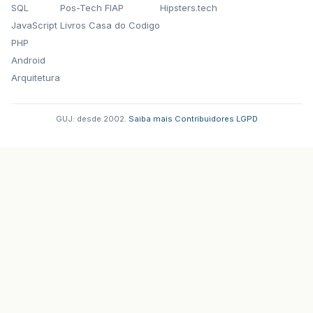
SQL
Pos-Tech FIAP
Hipsters.tech
JavaScript
Livros Casa do Codigo
PHP
Android
Arquitetura
GUJ: desde 2002.
·
Saiba mais
·
Contribuidores
·
LGPD