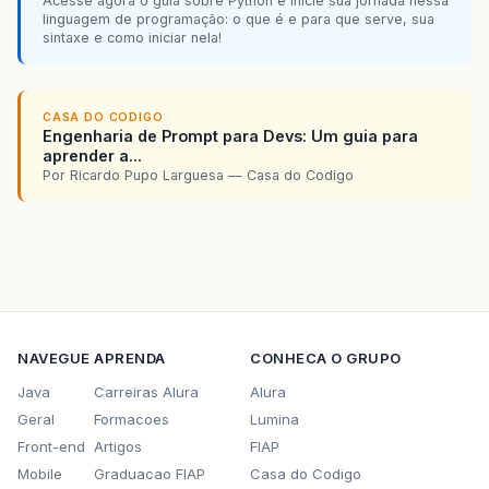
Acesse agora o guia sobre Python e inicie sua jornada nessa
linguagem de programação: o que é e para que serve, sua
sintaxe e como iniciar nela!
CASA DO CODIGO
Engenharia de Prompt para Devs: Um guia para
aprender a...
Por Ricardo Pupo Larguesa — Casa do Codigo
NAVEGUE
APRENDA
CONHECA O GRUPO
Java
Carreiras Alura
Alura
Geral
Formacoes
Lumina
Front-end
Artigos
FIAP
Mobile
Graduacao FIAP
Casa do Codigo