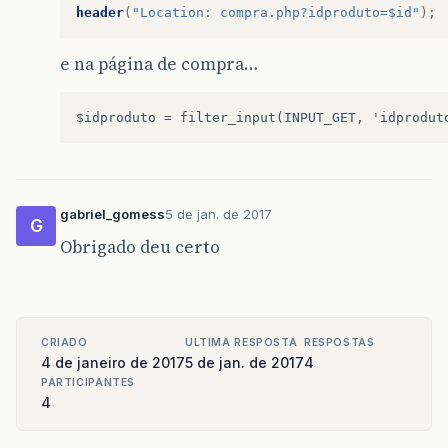
header
(
"Location: compra.php?idproduto=$id"
);
e na página de compra…
$idproduto = filter_input(INPUT_GET, 'idprodut
gabriel_gomess
5 de jan. de 2017
G
Obrigado deu certo
CRIADO
ULTIMA RESPOSTA
RESPOSTAS
4 de janeiro de 2017
5 de jan. de 2017
4
PARTICIPANTES
4