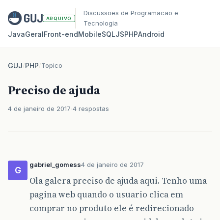
Discussoes de Programacao e
ARQUIVO
Tecnologia
Java
Geral
Front‑end
Mobile
SQL
JS
PHP
Android
GUJ
/
PHP
/
Topico
Preciso de ajuda
4 de janeiro de 2017
4 respostas
gabriel_gomess
4 de janeiro de 2017
G
Ola galera preciso de ajuda aqui. Tenho uma
pagina web quando o usuario clica em
comprar no produto ele é redirecionado