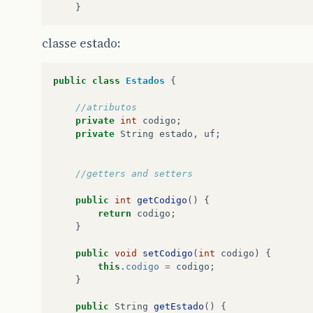
}
classe estado:
public
class
Estados
{
//atributos
private
int
codigo
;
private
String
estado
,
uf
;
//getters and setters
public
int
getCodigo
()
{
return
codigo
;
}
public
void
setCodigo
(
int
codigo
)
{
this
.
codigo
=
codigo
;
}
public
String
getEstado
()
{