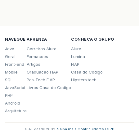
NAVEGUE
APRENDA
CONHECA O GRUPO
Java
Carreiras Alura
Alura
Geral
Formacoes
Lumina
Front-end
Artigos
FIAP
Mobile
Graduacao FIAP
Casa do Codigo
SQL
Pos-Tech FIAP
Hipsters.tech
JavaScript
Livros Casa do Codigo
PHP
Android
Arquitetura
GUJ: desde 2002.
·
Saiba mais
·
Contribuidores
·
LGPD