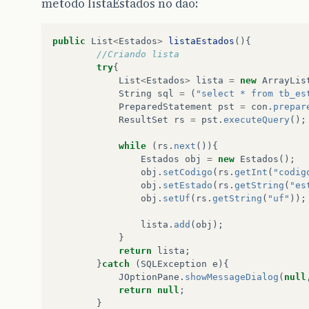
metodo listaEstados no dao:
public
List
<
Estados
>
listaEstados
(){
//Criando lista
try
{
List
<
Estados
>
lista
=
new
ArrayLis
String
sql
=
(
"select * from tb_es
PreparedStatement
pst
=
con
.
prepar
ResultSet
rs
=
pst
.
executeQuery
();
while
(
rs
.
next
()){
Estados
obj
=
new
Estados
();
obj
.
setCodigo
(
rs
.
getInt
(
"codig
obj
.
setEstado
(
rs
.
getString
(
"es
obj
.
setUf
(
rs
.
getString
(
"uf"
));
lista
.
add
(
obj
);
}
return
lista
;
}
catch
(
SQLException
e
){
JOptionPane
.
showMessageDialog
(
null
return
null
;
}