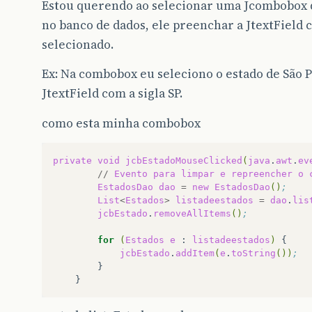
Estou querendo ao selecionar uma Jcombobox q
no banco de dados, ele preenchar a JtextField 
selecionado.
Ex: Na combobox eu seleciono o estado de São P
JtextField com a sigla SP.
como esta minha combobox
private
void
jcbEstadoMouseClicked
(
java
.
awt
.
ev
//
Evento
para
limpar
e
repreencher
o
EstadosDao
dao
=
new
EstadosDao
()
;
List
<
Estados
>
listadeestados
=
dao
.
lis
jcbEstado
.
removeAllItems
()
;
for
(
Estados
e
:
listadeestados
)
jcbEstado
.
addItem
(
e
.
toString
())
;