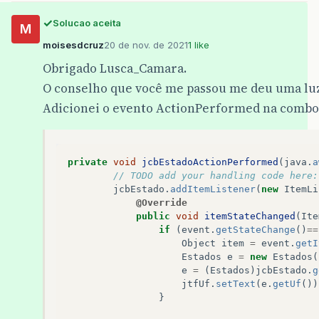
Solucao aceita
M
moisesdcruz
20 de nov. de 2021
1 like
Obrigado Lusca_Camara.
O conselho que você me passou me deu uma luz
Adicionei o evento ActionPerformed na combo
private
void
jcbEstadoActionPerformed
(
java
.
a
// TODO add your handling code here:
jcbEstado
.
addItemListener
(
new
ItemLi
@Override
public
void
itemStateChanged
(
Ite
if
(
event
.
getStateChange
()
==
Object
item
=
event
.
getI
Estados
e
=
new
Estados
(
e
=
(
Estados
)
jcbEstado
.
g
jtfUf
.
setText
(
e
.
getUf
())
}