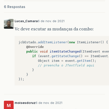
6 Respostas
Lucas_Camara
6 de nov. de 2021
Vc deve escutar as mudanças da combo:
jcbEstado
.
addItemListener
(
new
ItemListener
()
{
@Override
public
void
itemStateChanged
(
ItemEvent
eve
if
(
event
.
getStateChange
()
==
ItemEvent
Object
item
=
event
.
getItem
();
// preencha o JTextfield aqui
}
}
});
moisesdcruz
6 de nov. de 2021
M