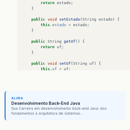
return
estado
;
}
public
void
setEstado
(
String
estado
)
{
this
.
estado
=
estado
;
}
public
String
getUf
()
{
return
uf
;
}
public
void
setUf
(
String
uf
)
{
this
.
uf
=
uf
;
}
@Override
public
String
toString
(){
return
this
.
getEstado
();
}
ALURA
Desenvolvimento Back-End Java
}
Sua Carreira em desenvolvimento back-end Java: dos
fundamentos à arquitetura de sistemas...