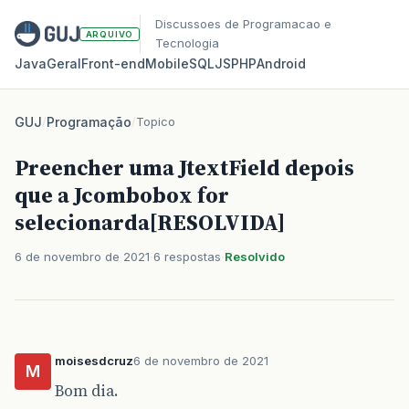
Discussoes de Programacao e
ARQUIVO
Tecnologia
Java
Geral
Front‑end
Mobile
SQL
JS
PHP
Android
GUJ
/
Programação
/
Topico
Preencher uma JtextField depois
que a Jcombobox for
selecionarda[RESOLVIDA]
6 de novembro de 2021
6 respostas
Resolvido
moisesdcruz
6 de novembro de 2021
M
Bom dia.