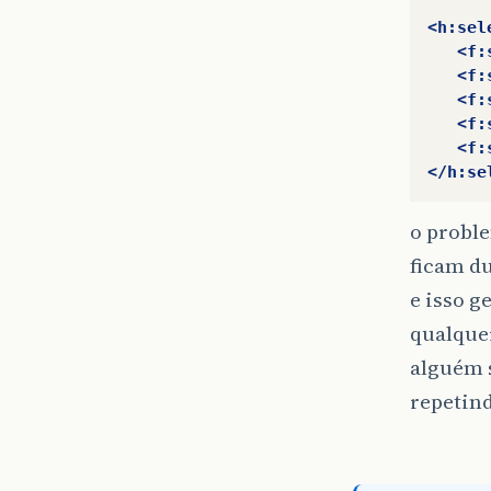
<h:sel
<f:
<f:
<f:
<f:
<f:
</h:se
o probl
ficam d
e isso g
qualquer
alguém s
repetin