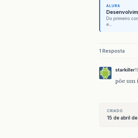
ALURA
Desenvolvim
Do primeiro co
e...
1 Resposta
starkiller
1
põe um i
CRIADO
15 de abril d