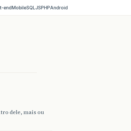
t‑end
Mobile
SQL
JS
PHP
Android
tro dele, mais ou