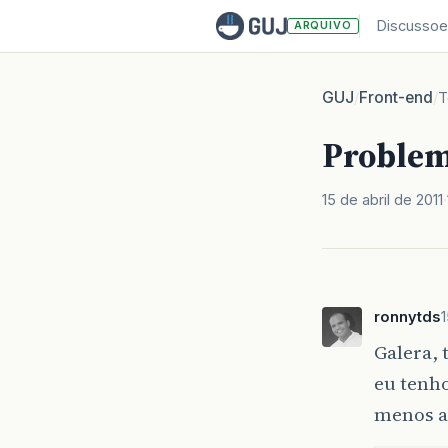
Discussoe
ARQUIVO
GUJ
Front-end
/
/
T
Problem
15 de abril de 2011
ronnytds
1
Galera,
eu tenh
menos a