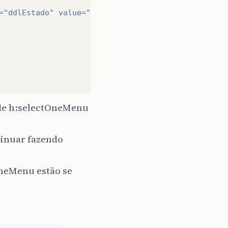
=
"ddlEstado"
value=
"#{outrasDenominacoesBean.estad
 de h:selectOneMenu
tinuar fazendo
OneMenu estão se