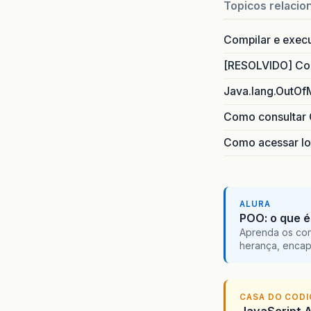
Topicos relacio
Compilar e exec
[RESOLVIDO] Com
Java.lang.OutOf
Como consultar 
Como acessar lo
ALURA
POO: o que é
Aprenda os con
herança, encap
CASA DO COD