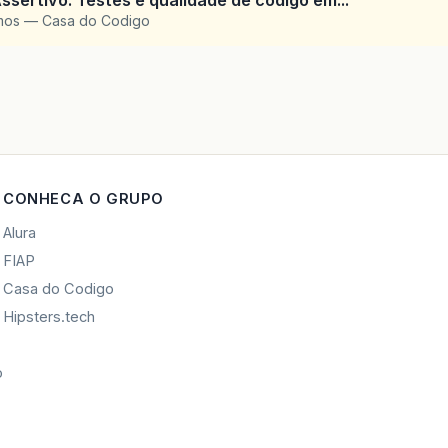
ssertivo: Testes e qualidade de codigo em...
amos — Casa do Codigo
CONHECA O GRUPO
Alura
FIAP
Casa do Codigo
Hipsters.tech
o