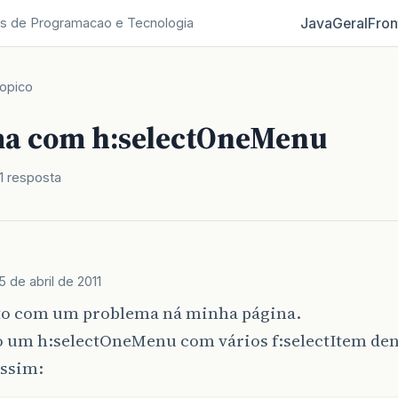
Java
Geral
Fron
s de Programacao e Tecnologia
opico
a com h:selectOneMenu
1 resposta
5 de abril de 2011
 to com um problema ná minha página.
o um h:selectOneMenu com vários f:selectItem den
ssim: