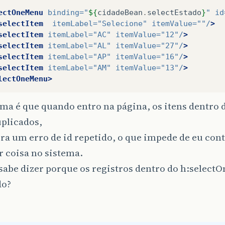
ectOneMenu
binding=
"
${
cidadeBean
.
selectEstado
}
"
id
selectItem
itemLabel=
"Selecione"
itemValue=
""/
>
selectItem
itemLabel=
"AC"
itemValue=
"12"/
>
selectItem
itemLabel=
"AL"
itemValue=
"27"/
>
selectItem
itemLabel=
"AP"
itemValue=
"16"/
>
selectItem
itemLabel=
"AM"
itemValue=
"13"/
>
lectOneMenu>
ema é que quando entro na página, os itens dentro
uplicados,
era um erro de id repetido, o que impede de eu con
 coisa no sistema.
abe dizer porque os registros dentro do h:select
do?