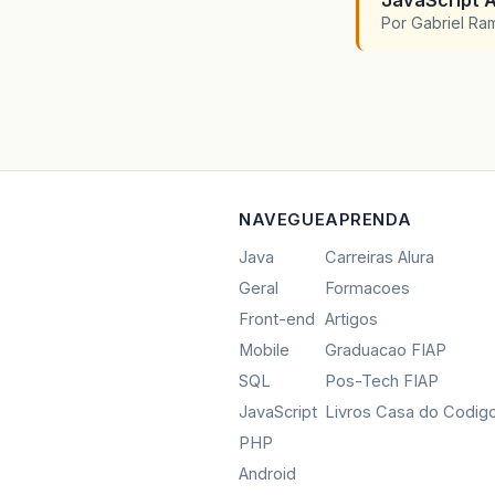
JavaScript A
Por Gabriel R
NAVEGUE
APRENDA
Java
Carreiras Alura
Geral
Formacoes
Front-end
Artigos
Mobile
Graduacao FIAP
SQL
Pos-Tech FIAP
JavaScript
Livros Casa do Codig
PHP
Android