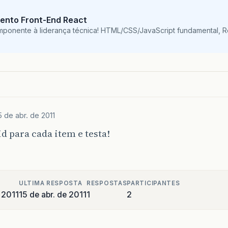
ento Front-End React
mponente à liderança técnica! HTML/CSS/JavaScript fundamental, 
5 de abr. de 2011
d para cada item e testa!
ULTIMA RESPOSTA
RESPOSTAS
PARTICIPANTES
e 2011
15 de abr. de 2011
1
2