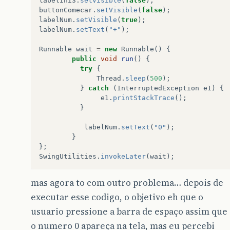
labelIni3
.
setVisible
(
false
);
buttonComecar
.
setVisible
(
false
);
labelNum
.
setVisible
(
true
);
labelNum
.
setText
(
"+"
);
Runnable
wait
=
new
Runnable
()
{
public
void
run
()
{
try
{
Thread
.
sleep
(
500
);
}
catch
(
InterruptedException
e1
)
{
e1
.
printStackTrace
();
}
labelNum
.
setText
(
"0"
);
}
};
SwingUtilities
.
invokeLater
(
wait
);
mas agora to com outro problema… depois de
executar esse codigo, o objetivo eh que o
usuario pressione a barra de espaço assim que
o numero 0 apareça na tela, mas eu percebi