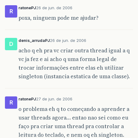
ratonePJ
26 de jun. de 2006
R
poxa, ninguem pode me ajudar?
denis_arrudaPJ
26 de jun. de 2006
D
acho q eh pra vc criar outra thread igual a q
vc ja fez e ai acho q uma forma legal de
trocar informações entre elas eh utilizar
singleton (instancia estatica de uma classe).
ratonePJ
27 de jun. de 2006
R
o problema eh q to começando a aprender a
usar threads agora… entao nao sei como eu
faço pra criar uma thread pra controlar a
leitura do teclado, e nem oq eh singleton.