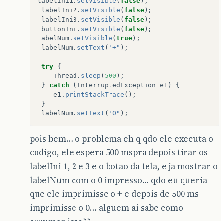
labelIni1
.
setVisible
(
false
);
labelIni2
.
setVisible
(
false
);
labelIni3
.
setVisible
(
false
);
buttonIni
.
setVisible
(
false
);
abelNum
.
setVisible
(
true
);
labelNum
.
setText
(
"+"
);
try
{
Thread
.
sleep
(
500
);
}
catch
(
InterruptedException
e1
)
{
e1
.
printStackTrace
();
}
labelNum
.
setText
(
"0"
);
pois bem… o problema eh q qdo ele executa o
codigo, ele espera 500 mspra depois tirar os
labelIni 1, 2 e 3 e o botao da tela, e ja mostrar o
labelNum com o 0 impresso… qdo eu queria
que ele imprimisse o + e depois de 500 ms
imprimisse o 0… alguem ai sabe como