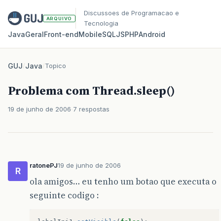
Discussoes de Programacao e
ARQUIVO
Tecnologia
Java
Geral
Front‑end
Mobile
SQL
JS
PHP
Android
GUJ
/
Java
/
Topico
Problema com Thread.sleep()
19 de junho de 2006
7 respostas
ratonePJ
19 de junho de 2006
R
ola amigos… eu tenho um botao que executa o
seguinte codigo :