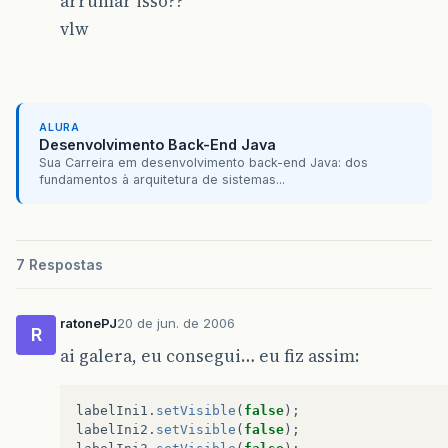
arrumar isso??
vlw
ALURA
Desenvolvimento Back-End Java
Sua Carreira em desenvolvimento back-end Java: dos
fundamentos à arquitetura de sistemas...
7 Respostas
ratonePJ
20 de jun. de 2006
R
ai galera, eu consegui… eu fiz assim:
labelIni1
.
setVisible
(
false
);
labelIni2
.
setVisible
(
false
);