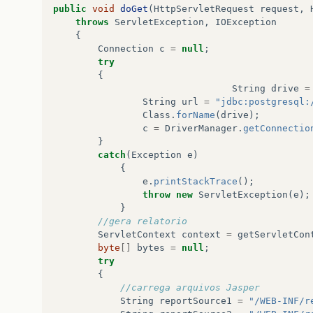
public
void
doGet
(
HttpServletRequest
request
,
throws
ServletException
,
IOException
{
Connection
c
=
null
;
try
{
String
drive
=
String
url
=
"jdbc:postgresql:
Class
.
forName
(
drive
);
c
=
DriverManager
.
getConnectio
}
catch
(
Exception
e
)
{
e
.
printStackTrace
();
throw
new
ServletException
(
e
);
}
//gera relatorio
ServletContext
context
=
getServletCon
byte
[]
bytes
=
null
;
try
{
//carrega arquivos Jasper
String
reportSource1
=
"/WEB-INF/r