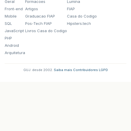
Geral
Formacoes
Lumina
Front-end
Artigos
FIAP
Mobile
Graduacao FIAP
Casa do Codigo
SQL
Pos-Tech FIAP
Hipsters.tech
JavaScript
Livros Casa do Codigo
PHP
Android
Arquitetura
GUJ: desde 2002.
·
Saiba mais
·
Contribuidores
·
LGPD