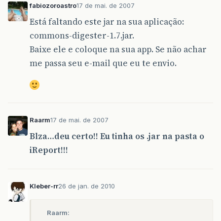
ServletOutputStream
outputStream
=
fabiozoroastro
17 de mai. de 2007
outputStream
.
write
(
bytes
,
0
,
bytes
.
l
Está faltando este jar na sua aplicação:
outputStream
.
flush
();
outputStream
.
close
();
commons-digester-1.7.jar.
}
Baixe ele e coloque na sua app. Se não achar
me passa seu e-mail que eu te envio.
}
Raarm
17 de mai. de 2007
Blza…deu certo!! Eu tinha os .jar na pasta o
iReport!!!
Kleber-rr
26 de jan. de 2010
Raarm: