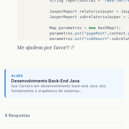
String
reportSource2
=
"/WEB-INF/r
JasperReport
relatorioJasper
=
Jas
JasperReport
subrelatorioJasper
=
Map
parametros
=
new
HashMap
();
parametros
.
put
(
"pageRoot"
,
context
.
parametros
.
put
(
"subReport"
,
subrela
Me ajudem por favor!!! :?
//direciona o relatorio para um st
bytes
=
JasperRunManager
.
runReport
}
ALURA
catch
(
Exception
e
)
Desenvolvimento Back-End Java
{
Sua Carreira em desenvolvimento back-end Java: dos
e
.
printStackTrace
();
fundamentos à arquitetura de sistemas...
throw
new
ServletException
(
e
);
}
if
(
bytes
!=
null
&&
bytes
.
length
&
gt
0
)
{
4 Respostas
//envia o relatorio em pdf para o 
response
.
setContentType
(
"applicati
response
.
setContentLength
(
bytes
.
le