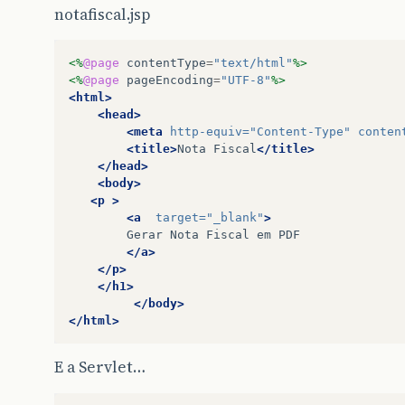
notafiscal.jsp
<%
@page
contentType
=
"text/html"
%>
<%
@page
pageEncoding
=
"UTF-8"
%>
<html>
<head>
<meta
http-equiv=
"Content-Type"
conten
<title>
Nota
Fiscal
</title>
</head>
<body>
<p
>
<a
target=
"_blank"
>
Gerar
Nota
Fiscal
em
</a>
</p>
</h1>
</body>
</html>
E a Servlet…