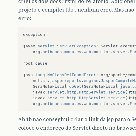
criei os dois docs .jrxml do relatorio. Adicionei 
projeto e compilei tdo…nenhum erro. Mas nao 
erro:
exception
javax
.
servlet
.
ServletException
:
Servlet
execut
org
.
netbeans
.
modules
.
web
.
monitor
.
server
.
Mo
root
cause
java
.
lang
.
NoClassDefFoundError
:
org
/
apache
/
com
net
.
sf
.
jasperreports
.
engine
.
JasperCompileM
GeraNotaFiscal
.
doGet
(
GeraNotaFiscal
.
java
:
5
javax
.
servlet
.
http
.
HttpServlet
.
service
(
Htt
javax
.
servlet
.
http
.
HttpServlet
.
service
(
Htt
org
.
netbeans
.
modules
.
web
.
monitor
.
server
.
Mo
Ah tb nao conseghui criar o link da jsp para o
coloco o endereço do Servlet direto no browser