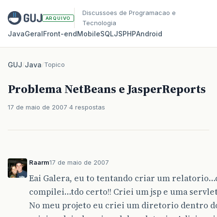
Discussoes de Programacao e
ARQUIVO
Tecnologia
Java
Geral
Front‑end
Mobile
SQL
JS
PHP
Android
GUJ
/
Java
/
Topico
Problema NetBeans e JasperReports
17 de maio de 2007
4 respostas
Raarm
17 de maio de 2007
Eai Galera, eu to tentando criar um relatorio…c
compilei…tdo certo!! Criei um jsp e uma servle
No meu projeto eu criei um diretorio dentro d