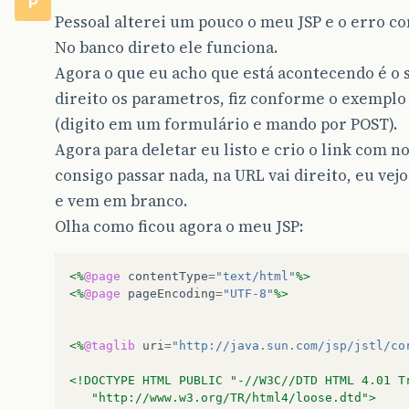
P
Pessoal alterei um pouco o meu JSP e o erro co
No banco direto ele funciona.
Agora o que eu acho que está acontecendo é o 
direito os parametros, fiz conforme o exemplo
(digito em um formulário e mando por POST).
Agora para deletar eu listo e crio o link com n
consigo passar nada, na URL vai direito, eu vej
e vem em branco.
Olha como ficou agora o meu JSP:
<%
@page
contentType
=
"text/html"
%>
<%
@page
pageEncoding
=
"UTF-8"
%>
<%
@taglib
uri
=
"http://java.sun.com/jsp/jstl/co
<!DOCTYPE HTML PUBLIC "-//W3C//DTD HTML 4.01 T
   "http://www.w3.org/TR/html4/loose.dtd">