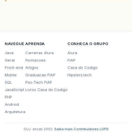
NAVEGUE
APRENDA
CONHECA O GRUPO
Java
Carreiras Alura
Alura
Geral
Formacoes
FIAP
Front-end
Artigos
Casa do Codigo
Mobile
Graduacao FIAP
Hipsters.tech
SQL
Pos-Tech FIAP
JavaScript
Livros Casa do Codigo
PHP
Android
Arquitetura
GUJ: desde 2002.
·
Saiba mais
·
Contribuidores
·
LGPD