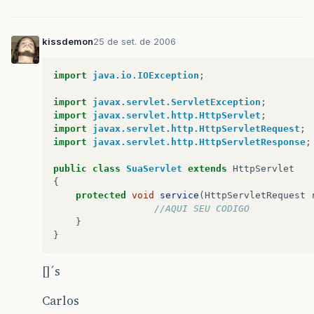
kissdemon
25 de set. de 2006
import
java.io.IOException
;
import
javax.servlet.ServletException
;
import
javax.servlet.http.HttpServlet
;
import
javax.servlet.http.HttpServletRequest
;
import
javax.servlet.http.HttpServletResponse
;
public
class
SuaServlet
extends
HttpServlet
{
protected
void
service
(
HttpServletRequest
//AQUI SEU CODIGO
}
}
[]´s
Carlos