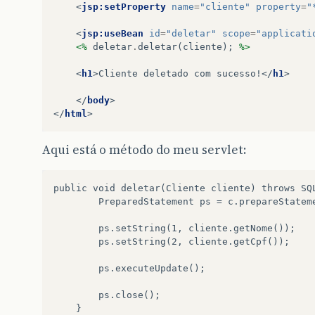
<
jsp:setProperty
name
=
"cliente"
property
=
"
<
jsp:useBean
id
=
"deletar"
scope
=
"applicati
<%
deletar
.
deletar
(
cliente
);
%>
<
h1
>
Cliente deletado com sucesso!
</
h1
>
</
body
>
</
html
>
Aqui está o método do meu servlet:
public void deletar(Cliente cliente) throws SQL
        PreparedStatement ps = c.prepareStatem
        ps.setString(1, cliente.getNome());

        ps.setString(2, cliente.getCpf());

        ps.executeUpdate();

        ps.close();
