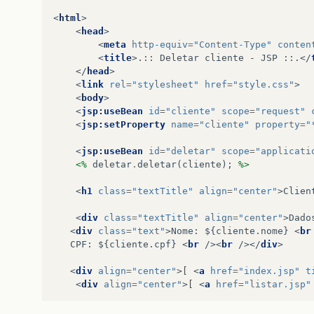
<
html
>
<
head
>
<
meta
http-equiv
=
"Content-Type"
conten
<
title
>
.:: Deletar cliente - JSP ::.
</
</
head
>
<
link
rel
=
"stylesheet"
href
=
"style.css"
>
<
body
>
<
jsp:useBean
id
=
"cliente"
scope
=
"request"
<
jsp:setProperty
name
=
"cliente"
property
=
"
<
jsp:useBean
id
=
"deletar"
scope
=
"applicati
<%
deletar
.
deletar
(
cliente
);
%>
<
h1
class
=
"textTitle"
align
=
"center"
>
Clien
<
div
class
=
"textTitle"
align
=
"center"
>
Dado
<
div
class
=
"text"
>
Nome: ${cliente.nome} 
<
br
   CPF: ${cliente.cpf} 
<
br
/><
br
/></
div
>
<
div
align
=
"center"
>
[ 
<
a
href
=
"index.jsp"
t
<
div
align
=
"center"
>
[ 
<
a
href
=
"listar.jsp"
</
body
>