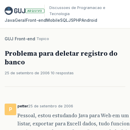
Discussoes de Programacao e
ARQUIVO
Tecnologia
Java
Geral
Front‑end
Mobile
SQL
JS
PHP
Android
GUJ
/
Front-end
/
Topico
Problema para deletar registro do
banco
25 de setembro de 2006
10 respostas
petter
25 de setembro de 2006
P
Pessoal, estou estudando Java para Web em um 
listar, exportar para Excell dados, tudo funci