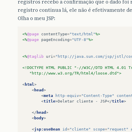
registros recebo a confirmação que o dado foi
registro continua lá, ele não é efetivamente de
Olha o meu JSP:
<%
@page
contentType
=
"text/html"
%>
<%
@page
pageEncoding
=
"UTF-8"
%>
<%
@taglib
uri
=
"http://java.sun.com/jsp/jstl/co
<!DOCTYPE HTML PUBLIC "-//W3C//DTD HTML 4.01 T
   "http://www.w3.org/TR/html4/loose.dtd">
<
html
>
<
head
>
<
meta
http-equiv
=
"Content-Type"
conten
<
title
>
Deletar cliente - JSP
</
title
>
</
head
>
<
body
>
<
jsp:useBean
id
=
"cliente"
scope
=
"request"